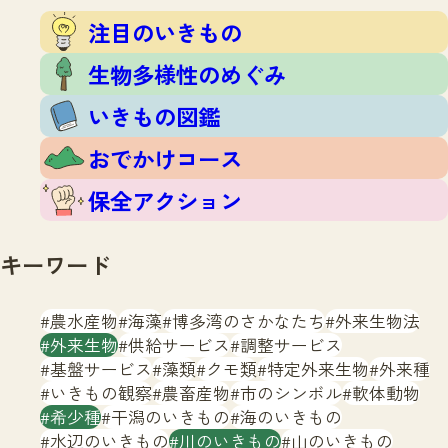
注目のいきもの
いきもの調査隊
注目のいきもの
生物多様性のめぐみ
調査レポート
いきもの図鑑
生物多様性のめぐみ
おでかけコース
いきもの図鑑
マッチング
保全アクション
調査レポートTOP
おでかけコース
調査結果
お問合せ
ふくおかいきものマップ
マッチングTOP
保全アクション
掲載申し込みフォーム
キーワード
農水産物
海藻
博多湾のさかなたち
外来生物法
外来生物
供給サービス
調整サービス
基盤サービス
藻類
クモ類
特定外来生物
外来種
文字サイズ
小
中
大
いきもの観察
農畜産物
市のシンボル
軟体動物
希少種
干潟のいきもの
海のいきもの
生物多様性ふくおかウェブセンターとは
水辺のいきもの
川のいきもの
山のいきもの