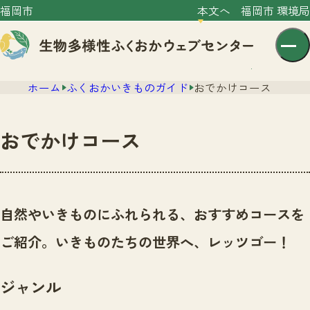
福岡市
本文へ
福岡市 環境局
ホーム
ふくおかいきものガイド
おでかけコース
おでかけコース
センター紹介
ニュース
自然やいきものにふれられる、おすすめコースを
センター紹介TOP
サイトポリシー
ご紹介。いきものたちの世界へ、レッツゴー！
いきものガイド
プライバシーポリシー
ニュースTOP
市の取組み
ジャンル
イベント
いきものガイドTOP