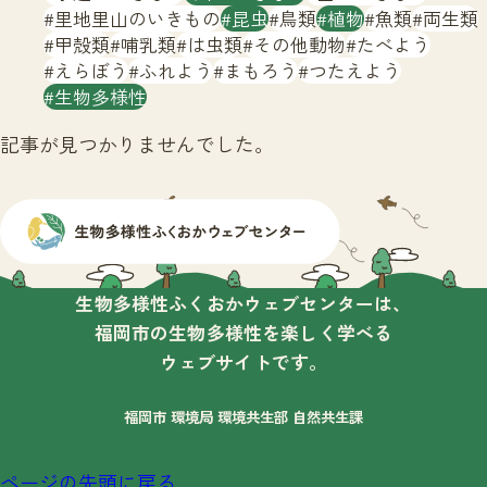
サイトマップ
里地里山のいきもの
昆虫
鳥類
植物
魚類
両生類
甲殻類
哺乳類
は虫類
その他動物
たべよう
えらぼう
ふれよう
まもろう
つたえよう
生物多様性
記事が見つかりませんでした。
生物多様性ふくおかウェブセンターは、
福岡市の生物多様性を楽しく学べる
ウェブサイトです。
福岡市 環境局 環境共生部 自然共生課
ページの先頭に戻る