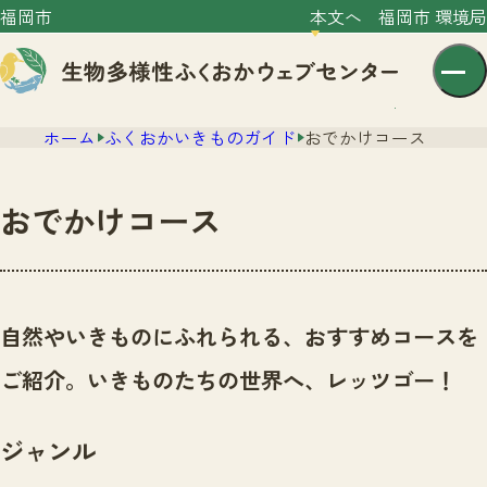
福岡市
本文へ
福岡市 環境局
ホーム
ふくおかいきものガイド
おでかけコース
おでかけコース
センター紹介
ニュース
自然やいきものにふれられる、おすすめコースを
センター紹介TOP
サイトポリシー
ご紹介。いきものたちの世界へ、レッツゴー！
いきものガイド
プライバシーポリシー
ニュースTOP
市の取組み
ジャンル
イベント
いきものガイドTOP