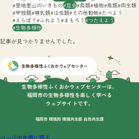
サイトマップ
里地里山のいきもの
昆虫
鳥類
植物
魚類
両生類
甲殻類
哺乳類
は虫類
その他動物
たべよう
えらぼう
ふれよう
まもろう
つたえよう
生物多様性
記事が見つかりませんでした。
生物多様性ふくおかウェブセンターは、
福岡市の生物多様性を楽しく学べる
ウェブサイトです。
福岡市 環境局 環境共生部 自然共生課
ページの先頭に戻る