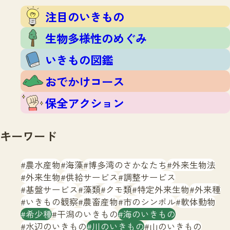
注目のいきもの
いきもの調査隊
注目のいきもの
生物多様性のめぐみ
調査レポート
いきもの図鑑
生物多様性のめぐみ
おでかけコース
いきもの図鑑
マッチング
保全アクション
調査レポートTOP
おでかけコース
調査結果
お問合せ
ふくおかいきものマップ
マッチングTOP
保全アクション
掲載申し込みフォーム
キーワード
農水産物
海藻
博多湾のさかなたち
外来生物法
外来生物
供給サービス
調整サービス
基盤サービス
藻類
クモ類
特定外来生物
外来種
文字サイズ
小
中
大
いきもの観察
農畜産物
市のシンボル
軟体動物
希少種
干潟のいきもの
海のいきもの
生物多様性ふくおかウェブセンターとは
水辺のいきもの
川のいきもの
山のいきもの