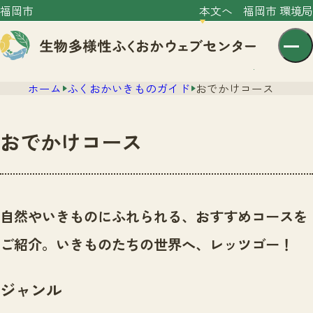
福岡市
本文へ
福岡市 環境局
ホーム
ふくおかいきものガイド
おでかけコース
おでかけコース
センター紹介
ニュース
自然やいきものにふれられる、おすすめコースを
センター紹介TOP
サイトポリシー
ご紹介。いきものたちの世界へ、レッツゴー！
いきものガイド
プライバシーポリシー
ニュースTOP
市の取組み
ジャンル
イベント
いきものガイドTOP