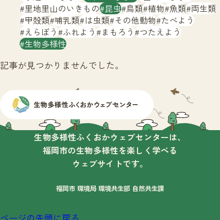
サイトマップ
里地里山のいきもの
昆虫
鳥類
植物
魚類
両生類
甲殻類
哺乳類
は虫類
その他動物
たべよう
えらぼう
ふれよう
まもろう
つたえよう
生物多様性
記事が見つかりませんでした。
生物多様性ふくおかウェブセンターは、
福岡市の生物多様性を楽しく学べる
ウェブサイトです。
福岡市 環境局 環境共生部 自然共生課
ページの先頭に戻る