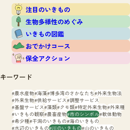
注目のいきもの
いきもの調査隊
注目のいきもの
生物多様性のめぐみ
調査レポート
いきもの図鑑
生物多様性のめぐみ
おでかけコース
いきもの図鑑
マッチング
保全アクション
調査レポートTOP
おでかけコース
調査結果
お問合せ
ふくおかいきものマップ
マッチングTOP
保全アクション
掲載申し込みフォーム
キーワード
農水産物
海藻
博多湾のさかなたち
外来生物法
外来生物
供給サービス
調整サービス
基盤サービス
藻類
クモ類
特定外来生物
外来種
文字サイズ
小
中
大
いきもの観察
農畜産物
市のシンボル
軟体動物
希少種
干潟のいきもの
海のいきもの
生物多様性ふくおかウェブセンターとは
水辺のいきもの
川のいきもの
山のいきもの