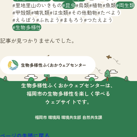
サイトマップ
里地里山のいきもの
昆虫
鳥類
植物
魚類
両生類
甲殻類
哺乳類
は虫類
その他動物
たべよう
えらぼう
ふれよう
まもろう
つたえよう
生物多様性
記事が見つかりませんでした。
生物多様性ふくおかウェブセンターは、
福岡市の生物多様性を楽しく学べる
ウェブサイトです。
福岡市 環境局 環境共生部 自然共生課
ページの先頭に戻る