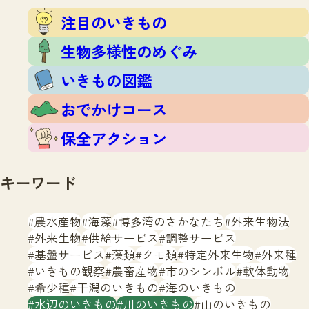
注目のいきもの
いきもの調査隊
注目のいきもの
生物多様性のめぐみ
調査レポート
いきもの図鑑
生物多様性のめぐみ
おでかけコース
いきもの図鑑
マッチング
保全アクション
調査レポートTOP
おでかけコース
調査結果
お問合せ
ふくおかいきものマップ
マッチングTOP
保全アクション
掲載申し込みフォーム
キーワード
農水産物
海藻
博多湾のさかなたち
外来生物法
外来生物
供給サービス
調整サービス
基盤サービス
藻類
クモ類
特定外来生物
外来種
文字サイズ
小
中
大
いきもの観察
農畜産物
市のシンボル
軟体動物
希少種
干潟のいきもの
海のいきもの
生物多様性ふくおかウェブセンターとは
水辺のいきもの
川のいきもの
山のいきもの