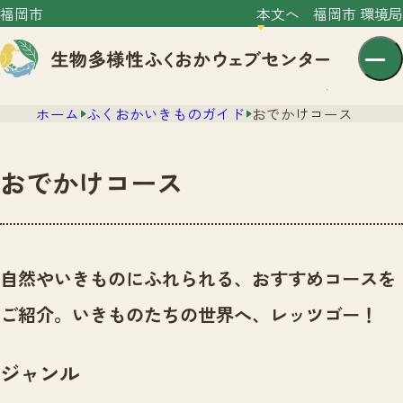
福岡市
本文へ
福岡市 環境局
ホーム
ふくおかいきものガイド
おでかけコース
おでかけコース
センター紹介
ニュース
自然やいきものにふれられる、おすすめコースを
センター紹介TOP
サイトポリシー
ご紹介。いきものたちの世界へ、レッツゴー！
いきものガイド
プライバシーポリシー
ニュースTOP
市の取組み
ジャンル
イベント
いきものガイドTOP