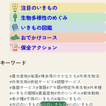
注目のいきもの
いきもの調査隊
注目のいきもの
生物多様性のめぐみ
調査レポート
いきもの図鑑
生物多様性のめぐみ
おでかけコース
いきもの図鑑
マッチング
保全アクション
調査レポートTOP
おでかけコース
調査結果
お問合せ
ふくおかいきものマップ
マッチングTOP
保全アクション
掲載申し込みフォーム
キーワード
農水産物
海藻
博多湾のさかなたち
外来生物法
外来生物
供給サービス
調整サービス
基盤サービス
藻類
クモ類
特定外来生物
外来種
文字サイズ
小
中
大
いきもの観察
農畜産物
市のシンボル
軟体動物
希少種
干潟のいきもの
海のいきもの
生物多様性ふくおかウェブセンターとは
水辺のいきもの
川のいきもの
山のいきもの