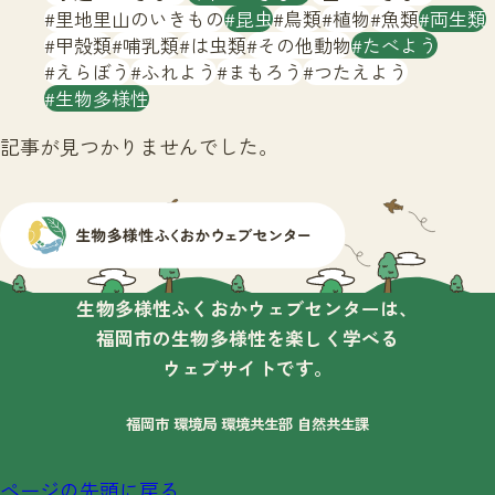
サイトマップ
里地里山のいきもの
昆虫
鳥類
植物
魚類
両生類
甲殻類
哺乳類
は虫類
その他動物
たべよう
えらぼう
ふれよう
まもろう
つたえよう
生物多様性
記事が見つかりませんでした。
生物多様性ふくおかウェブセンターは、
福岡市の生物多様性を楽しく学べる
ウェブサイトです。
福岡市 環境局 環境共生部 自然共生課
ページの先頭に戻る