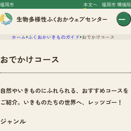
福岡市
本文へ
福岡市 環境局
ホーム
ふくおかいきものガイド
おでかけコース
おでかけコース
センター紹介
ニュース
自然やいきものにふれられる、おすすめコースを
センター紹介TOP
サイトポリシー
ご紹介。いきものたちの世界へ、レッツゴー！
いきものガイド
プライバシーポリシー
ニュースTOP
市の取組み
ジャンル
イベント
いきものガイドTOP