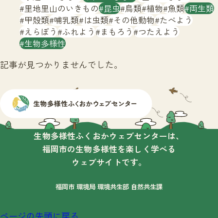
サイトマップ
里地里山のいきもの
昆虫
鳥類
植物
魚類
両生類
甲殻類
哺乳類
は虫類
その他動物
たべよう
えらぼう
ふれよう
まもろう
つたえよう
生物多様性
記事が見つかりませんでした。
生物多様性ふくおかウェブセンターは、
福岡市の生物多様性を楽しく学べる
ウェブサイトです。
福岡市 環境局 環境共生部 自然共生課
ページの先頭に戻る