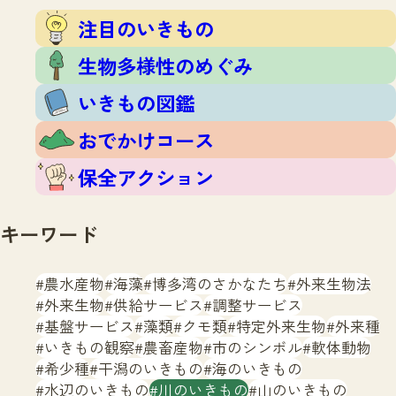
注目のいきもの
いきもの調査隊
注目のいきもの
生物多様性のめぐみ
調査レポート
いきもの図鑑
生物多様性のめぐみ
おでかけコース
いきもの図鑑
マッチング
保全アクション
調査レポートTOP
おでかけコース
調査結果
お問合せ
ふくおかいきものマップ
マッチングTOP
保全アクション
掲載申し込みフォーム
キーワード
農水産物
海藻
博多湾のさかなたち
外来生物法
外来生物
供給サービス
調整サービス
基盤サービス
藻類
クモ類
特定外来生物
外来種
文字サイズ
小
中
大
いきもの観察
農畜産物
市のシンボル
軟体動物
希少種
干潟のいきもの
海のいきもの
生物多様性ふくおかウェブセンターとは
水辺のいきもの
川のいきもの
山のいきもの