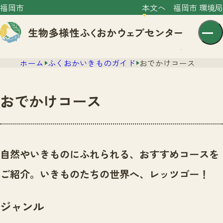
福岡市
本文へ
福岡市 環境局
ホーム
ふくおかいきものガイド
おでかけコース
おでかけコース
センター紹介
ニュース
自然やいきものにふれられる、おすすめコースを
センター紹介TOP
サイトポリシー
ご紹介。いきものたちの世界へ、レッツゴー！
いきものガイド
プライバシーポリシー
ニュースTOP
市の取組み
ジャンル
イベント
いきものガイドTOP