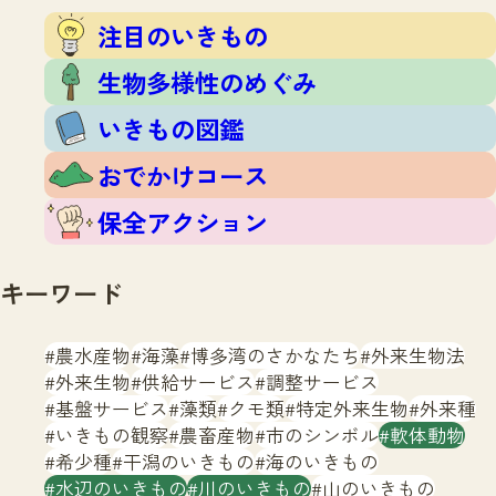
注目のいきもの
いきもの調査隊
注目のいきもの
生物多様性のめぐみ
調査レポート
いきもの図鑑
生物多様性のめぐみ
おでかけコース
いきもの図鑑
マッチング
保全アクション
調査レポートTOP
おでかけコース
調査結果
お問合せ
ふくおかいきものマップ
マッチングTOP
保全アクション
掲載申し込みフォーム
キーワード
農水産物
海藻
博多湾のさかなたち
外来生物法
外来生物
供給サービス
調整サービス
基盤サービス
藻類
クモ類
特定外来生物
外来種
文字サイズ
小
中
大
いきもの観察
農畜産物
市のシンボル
軟体動物
希少種
干潟のいきもの
海のいきもの
生物多様性ふくおかウェブセンターとは
水辺のいきもの
川のいきもの
山のいきもの