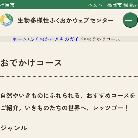
福岡市
本文へ
福岡市 環境局
ホーム
ふくおかいきものガイド
おでかけコース
おでかけコース
センター紹介
ニュース
自然やいきものにふれられる、おすすめコースを
センター紹介TOP
サイトポリシー
ご紹介。いきものたちの世界へ、レッツゴー！
いきものガイド
プライバシーポリシー
ニュースTOP
市の取組み
ジャンル
イベント
いきものガイドTOP