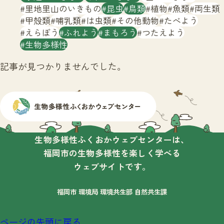
サイトマップ
里地里山のいきもの
昆虫
鳥類
植物
魚類
両生類
甲殻類
哺乳類
は虫類
その他動物
たべよう
えらぼう
ふれよう
まもろう
つたえよう
生物多様性
記事が見つかりませんでした。
生物多様性ふくおかウェブセンターは、
福岡市の生物多様性を楽しく学べる
ウェブサイトです。
福岡市 環境局 環境共生部 自然共生課
ページの先頭に戻る