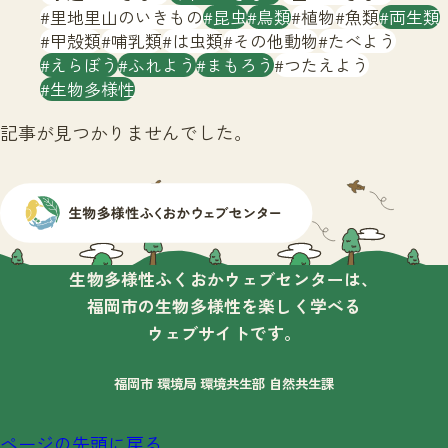
サイトマップ
里地里山のいきもの
昆虫
鳥類
植物
魚類
両生類
甲殻類
哺乳類
は虫類
その他動物
たべよう
えらぼう
ふれよう
まもろう
つたえよう
生物多様性
記事が見つかりませんでした。
生物多様性ふくおかウェブセンターは、
福岡市の生物多様性を楽しく学べる
ウェブサイトです。
福岡市 環境局 環境共生部 自然共生課
ページの先頭に戻る