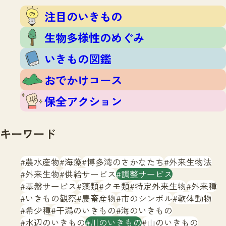
注目のいきもの
いきもの調査隊
注目のいきもの
生物多様性のめぐみ
調査レポート
いきもの図鑑
生物多様性のめぐみ
おでかけコース
いきもの図鑑
マッチング
保全アクション
調査レポートTOP
おでかけコース
調査結果
お問合せ
ふくおかいきものマップ
マッチングTOP
保全アクション
掲載申し込みフォーム
キーワード
農水産物
海藻
博多湾のさかなたち
外来生物法
外来生物
供給サービス
調整サービス
基盤サービス
藻類
クモ類
特定外来生物
外来種
文字サイズ
小
中
大
いきもの観察
農畜産物
市のシンボル
軟体動物
希少種
干潟のいきもの
海のいきもの
生物多様性ふくおかウェブセンターとは
水辺のいきもの
川のいきもの
山のいきもの