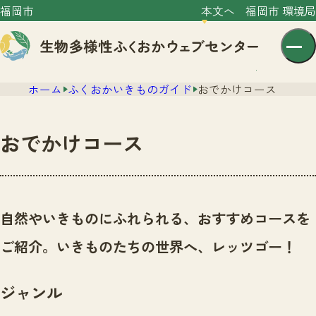
福岡市
本文へ
福岡市 環境局
ホーム
ふくおかいきものガイド
おでかけコース
おでかけコース
センター紹介
ニュース
自然やいきものにふれられる、おすすめコースを
センター紹介TOP
サイトポリシー
ご紹介。いきものたちの世界へ、レッツゴー！
いきものガイド
プライバシーポリシー
ニュースTOP
市の取組み
ジャンル
イベント
いきものガイドTOP