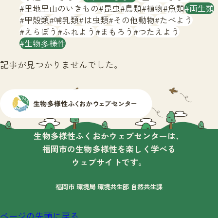
サイトマップ
里地里山のいきもの
昆虫
鳥類
植物
魚類
両生類
甲殻類
哺乳類
は虫類
その他動物
たべよう
えらぼう
ふれよう
まもろう
つたえよう
生物多様性
記事が見つかりませんでした。
生物多様性ふくおかウェブセンターは、
福岡市の生物多様性を楽しく学べる
ウェブサイトです。
福岡市 環境局 環境共生部 自然共生課
ページの先頭に戻る