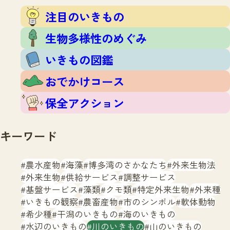
注目のいきもの
いきもの調査隊
注目のいきもの
生物多様性のめぐみ
調査レポート
いきもの図鑑
生物多様性のめぐみ
おでかけコース
いきもの図鑑
マッチング
保全アクション
調査レポートTOP
おでかけコース
調査結果
お問合せ
ふくおかいきものマップ
マッチングTOP
保全アクション
掲載申し込みフォーム
キーワード
農水産物
海藻
博多湾のさかなたち
外来生物法
外来生物
供給サービス
調整サービス
基盤サービス
藻類
クモ類
特定外来生物
外来種
文字サイズ
小
中
大
いきもの観察
農畜産物
市のシンボル
軟体動物
希少種
干潟のいきもの
海のいきもの
生物多様性ふくおかウェブセンターとは
水辺のいきもの
川のいきもの
山のいきもの