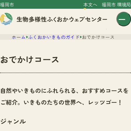
福岡市
本文へ
福岡市 環境局
ホーム
ふくおかいきものガイド
おでかけコース
おでかけコース
センター紹介
ニュース
自然やいきものにふれられる、おすすめコースを
センター紹介TOP
サイトポリシー
ご紹介。いきものたちの世界へ、レッツゴー！
いきものガイド
プライバシーポリシー
ニュースTOP
市の取組み
ジャンル
イベント
いきものガイドTOP