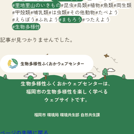
サイトマップ
里地里山のいきもの
昆虫
鳥類
植物
魚類
両生類
甲殻類
哺乳類
は虫類
その他動物
たべよう
えらぼう
ふれよう
まもろう
つたえよう
生物多様性
記事が見つかりませんでした。
生物多様性ふくおかウェブセンターは、
福岡市の生物多様性を楽しく学べる
ウェブサイトです。
福岡市 環境局 環境共生部 自然共生課
ページの先頭に戻る