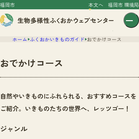
福岡市
本文へ
福岡市 環境局
ホーム
ふくおかいきものガイド
おでかけコース
おでかけコース
センター紹介
ニュース
自然やいきものにふれられる、おすすめコースを
センター紹介TOP
サイトポリシー
ご紹介。いきものたちの世界へ、レッツゴー！
いきものガイド
プライバシーポリシー
ニュースTOP
市の取組み
ジャンル
イベント
いきものガイドTOP