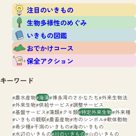
注目のいきもの
いきもの調査隊
注目のいきもの
生物多様性のめぐみ
調査レポート
いきもの図鑑
生物多様性のめぐみ
おでかけコース
いきもの図鑑
マッチング
保全アクション
調査レポートTOP
おでかけコース
調査結果
お問合せ
ふくおかいきものマップ
マッチングTOP
保全アクション
掲載申し込みフォーム
キーワード
農水産物
海藻
博多湾のさかなたち
外来生物法
外来生物
供給サービス
調整サービス
基盤サービス
藻類
クモ類
特定外来生物
外来種
文字サイズ
小
中
大
いきもの観察
農畜産物
市のシンボル
軟体動物
希少種
干潟のいきもの
海のいきもの
生物多様性ふくおかウェブセンターとは
水辺のいきもの
川のいきもの
山のいきもの