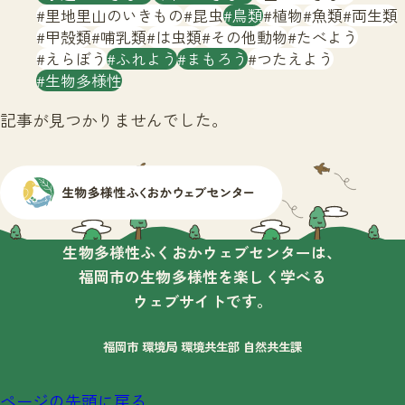
サイトマップ
里地里山のいきもの
昆虫
鳥類
植物
魚類
両生類
甲殻類
哺乳類
は虫類
その他動物
たべよう
えらぼう
ふれよう
まもろう
つたえよう
生物多様性
記事が見つかりませんでした。
生物多様性ふくおかウェブセンターは、
福岡市の生物多様性を楽しく学べる
ウェブサイトです。
福岡市 環境局 環境共生部 自然共生課
ページの先頭に戻る