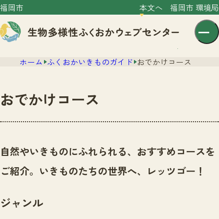
福岡市
本文へ
福岡市 環境局
ホーム
ふくおかいきものガイド
おでかけコース
おでかけコース
センター紹介
ニュース
自然やいきものにふれられる、おすすめコースを
センター紹介TOP
サイトポリシー
ご紹介。いきものたちの世界へ、レッツゴー！
いきものガイド
プライバシーポリシー
ニュースTOP
市の取組み
ジャンル
イベント
いきものガイドTOP