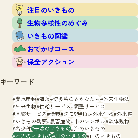
注目のいきもの
いきもの調査隊
注目のいきもの
生物多様性のめぐみ
調査レポート
いきもの図鑑
生物多様性のめぐみ
おでかけコース
いきもの図鑑
マッチング
保全アクション
調査レポートTOP
おでかけコース
調査結果
お問合せ
ふくおかいきものマップ
マッチングTOP
保全アクション
掲載申し込みフォーム
キーワード
農水産物
海藻
博多湾のさかなたち
外来生物法
外来生物
供給サービス
調整サービス
基盤サービス
藻類
クモ類
特定外来生物
外来種
文字サイズ
小
中
大
いきもの観察
農畜産物
市のシンボル
軟体動物
希少種
干潟のいきもの
海のいきもの
生物多様性ふくおかウェブセンターとは
水辺のいきもの
川のいきもの
山のいきもの