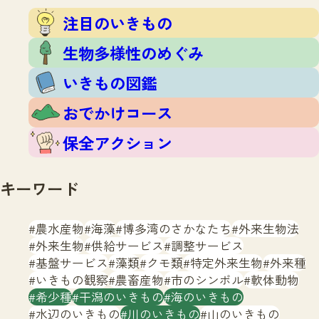
注目のいきもの
いきもの調査隊
注目のいきもの
生物多様性のめぐみ
調査レポート
いきもの図鑑
生物多様性のめぐみ
おでかけコース
いきもの図鑑
マッチング
保全アクション
調査レポートTOP
おでかけコース
調査結果
お問合せ
ふくおかいきものマップ
マッチングTOP
保全アクション
掲載申し込みフォーム
キーワード
農水産物
海藻
博多湾のさかなたち
外来生物法
外来生物
供給サービス
調整サービス
基盤サービス
藻類
クモ類
特定外来生物
外来種
文字サイズ
小
中
大
いきもの観察
農畜産物
市のシンボル
軟体動物
希少種
干潟のいきもの
海のいきもの
生物多様性ふくおかウェブセンターとは
水辺のいきもの
川のいきもの
山のいきもの