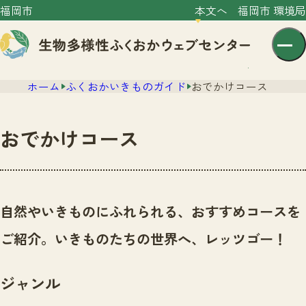
福岡市
本文へ
福岡市 環境局
ホーム
ふくおかいきものガイド
おでかけコース
おでかけコース
センター紹介
ニュース
自然やいきものにふれられる、おすすめコースを
センター紹介TOP
サイトポリシー
ご紹介。いきものたちの世界へ、レッツゴー！
いきものガイド
プライバシーポリシー
ニュースTOP
市の取組み
ジャンル
イベント
いきものガイドTOP