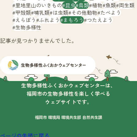
サイトマップ
里地里山のいきもの
昆虫
鳥類
植物
魚類
両生類
甲殻類
哺乳類
は虫類
その他動物
たべよう
えらぼう
ふれよう
まもろう
つたえよう
生物多様性
記事が見つかりませんでした。
生物多様性ふくおかウェブセンターは、
福岡市の生物多様性を楽しく学べる
ウェブサイトです。
福岡市 環境局 環境共生部 自然共生課
ページの先頭に戻る