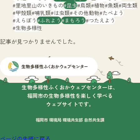
サイトマップ
里地里山のいきもの
昆虫
鳥類
植物
魚類
両生類
甲殻類
哺乳類
は虫類
その他動物
たべよう
えらぼう
ふれよう
まもろう
つたえよう
生物多様性
記事が見つかりませんでした。
生物多様性ふくおかウェブセンターは、
福岡市の生物多様性を楽しく学べる
ウェブサイトです。
福岡市 環境局 環境共生部 自然共生課
ページの先頭に戻る