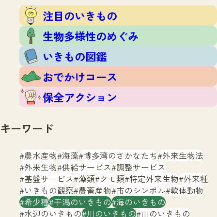
注目のいきもの
いきもの調査隊
注目のいきもの
生物多様性のめぐみ
調査レポート
いきもの図鑑
生物多様性のめぐみ
おでかけコース
いきもの図鑑
マッチング
保全アクション
調査レポートTOP
おでかけコース
調査結果
お問合せ
ふくおかいきものマップ
マッチングTOP
保全アクション
掲載申し込みフォーム
キーワード
農水産物
海藻
博多湾のさかなたち
外来生物法
外来生物
供給サービス
調整サービス
基盤サービス
藻類
クモ類
特定外来生物
外来種
文字サイズ
小
中
大
いきもの観察
農畜産物
市のシンボル
軟体動物
希少種
干潟のいきもの
海のいきもの
生物多様性ふくおかウェブセンターとは
水辺のいきもの
川のいきもの
山のいきもの