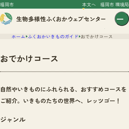
福岡市
本文へ
福岡市 環境局
ホーム
ふくおかいきものガイド
おでかけコース
おでかけコース
センター紹介
ニュース
自然やいきものにふれられる、おすすめコースを
センター紹介TOP
サイトポリシー
ご紹介。いきものたちの世界へ、レッツゴー！
いきものガイド
プライバシーポリシー
ニュースTOP
市の取組み
ジャンル
イベント
いきものガイドTOP