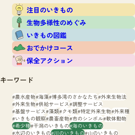
注目のいきもの
いきもの調査隊
注目のいきもの
生物多様性のめぐみ
調査レポート
いきもの図鑑
生物多様性のめぐみ
おでかけコース
いきもの図鑑
マッチング
保全アクション
調査レポートTOP
おでかけコース
調査結果
お問合せ
ふくおかいきものマップ
マッチングTOP
保全アクション
掲載申し込みフォーム
キーワード
農水産物
海藻
博多湾のさかなたち
外来生物法
外来生物
供給サービス
調整サービス
基盤サービス
藻類
クモ類
特定外来生物
外来種
文字サイズ
小
中
大
いきもの観察
農畜産物
市のシンボル
軟体動物
希少種
干潟のいきもの
海のいきもの
生物多様性ふくおかウェブセンターとは
水辺のいきもの
川のいきもの
山のいきもの