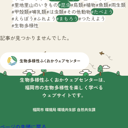
サイトマップ
里地里山のいきもの
昆虫
鳥類
植物
魚類
両生類
甲殻類
哺乳類
は虫類
その他動物
たべよう
えらぼう
ふれよう
まもろう
つたえよう
生物多様性
記事が見つかりませんでした。
生物多様性ふくおかウェブセンターは、
福岡市の生物多様性を楽しく学べる
ウェブサイトです。
福岡市 環境局 環境共生部 自然共生課
ページの先頭に戻る