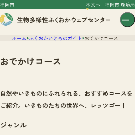
福岡市
本文へ
福岡市 環境局
ホーム
ふくおかいきものガイド
おでかけコース
おでかけコース
センター紹介
ニュース
自然やいきものにふれられる、おすすめコースを
センター紹介TOP
サイトポリシー
ご紹介。いきものたちの世界へ、レッツゴー！
いきものガイド
プライバシーポリシー
ニュースTOP
市の取組み
ジャンル
イベント
いきものガイドTOP