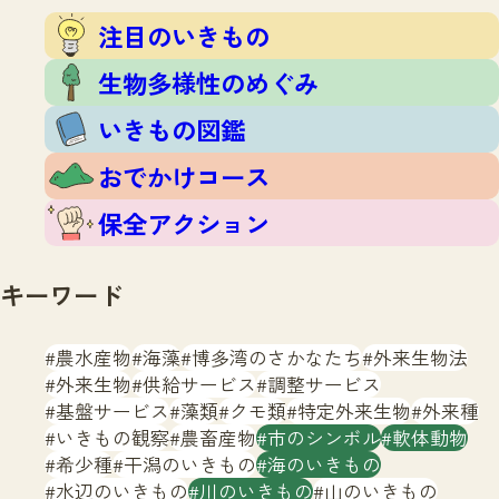
注目のいきもの
いきもの調査隊
注目のいきもの
生物多様性のめぐみ
調査レポート
いきもの図鑑
生物多様性のめぐみ
おでかけコース
いきもの図鑑
マッチング
保全アクション
調査レポートTOP
おでかけコース
調査結果
お問合せ
ふくおかいきものマップ
マッチングTOP
保全アクション
掲載申し込みフォーム
キーワード
農水産物
海藻
博多湾のさかなたち
外来生物法
外来生物
供給サービス
調整サービス
基盤サービス
藻類
クモ類
特定外来生物
外来種
文字サイズ
小
中
大
いきもの観察
農畜産物
市のシンボル
軟体動物
希少種
干潟のいきもの
海のいきもの
生物多様性ふくおかウェブセンターとは
水辺のいきもの
川のいきもの
山のいきもの