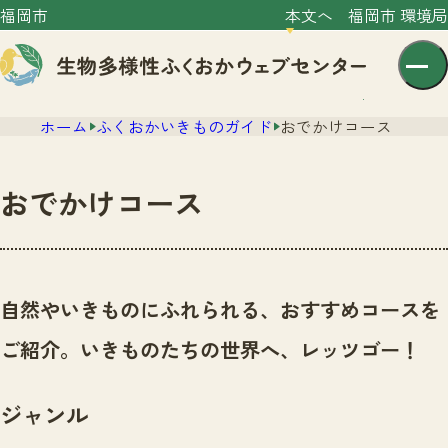
福岡市
本文へ
福岡市 環境局
ホーム
ふくおかいきものガイド
おでかけコース
おでかけコース
センター紹介
ニュース
自然やいきものにふれられる、おすすめコースを
センター紹介TOP
サイトポリシー
ご紹介。いきものたちの世界へ、レッツゴー！
いきものガイド
プライバシーポリシー
ニュースTOP
市の取組み
ジャンル
イベント
いきものガイドTOP