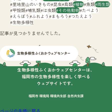
サイトマップ
里地里山のいきもの
昆虫
鳥類
植物
魚類
両生類
甲殻類
哺乳類
は虫類
その他動物
たべよう
えらぼう
ふれよう
まもろう
つたえよう
生物多様性
記事が見つかりませんでした。
生物多様性ふくおかウェブセンターは、
福岡市の生物多様性を楽しく学べる
ウェブサイトです。
福岡市 環境局 環境共生部 自然共生課
ページの先頭に戻る