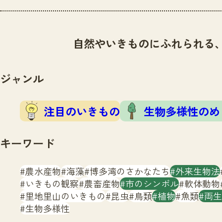
自然やいきものにふれられる
ジャンル
注目のいきもの
生物多様性のめ
キーワード
農水産物
海藻
博多湾のさかなたち
外来生物法
いきもの観察
農畜産物
市のシンボル
軟体動物
里地里山のいきもの
昆虫
鳥類
植物
魚類
両生
生物多様性