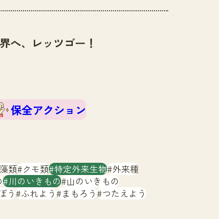
界へ、レッツゴー！
保全アクション
藻類
クモ類
特定外来生物
外来種
の
川のいきもの
山のいきもの
ぼう
ふれよう
まもろう
つたえよう