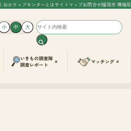
くおかウェブセンターとは
サイトマップ
お問合せ
福岡市 環境局
小
中
大
いきもの調査隊
マッチング
調査レポート