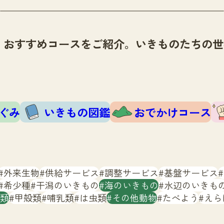
、おすすめコースをご紹介。いきものたちの世
ぐみ
いきもの図鑑
おでかけコース
外来生物
供給サービス
調整サービス
基盤サービス
希少種
干潟のいきもの
海のいきもの
水辺のいきも
類
甲殻類
哺乳類
は虫類
その他動物
たべよう
えら