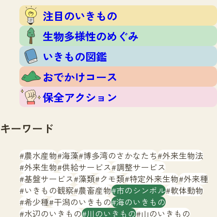
注目のいきもの
いきもの調査隊
注目のいきもの
生物多様性のめぐみ
調査レポート
いきもの図鑑
生物多様性のめぐみ
おでかけコース
いきもの図鑑
マッチング
保全アクション
調査レポートTOP
おでかけコース
調査結果
お問合せ
ふくおかいきものマップ
マッチングTOP
保全アクション
掲載申し込みフォーム
キーワード
農水産物
海藻
博多湾のさかなたち
外来生物法
外来生物
供給サービス
調整サービス
基盤サービス
藻類
クモ類
特定外来生物
外来種
文字サイズ
小
中
大
いきもの観察
農畜産物
市のシンボル
軟体動物
希少種
干潟のいきもの
海のいきもの
生物多様性ふくおかウェブセンターとは
水辺のいきもの
川のいきもの
山のいきもの