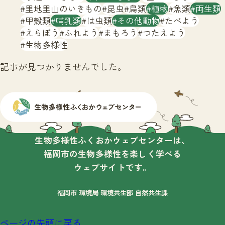
サイトマップ
里地里山のいきもの
昆虫
鳥類
植物
魚類
両生類
甲殻類
哺乳類
は虫類
その他動物
たべよう
えらぼう
ふれよう
まもろう
つたえよう
生物多様性
記事が見つかりませんでした。
生物多様性ふくおかウェブセンターは、
福岡市の生物多様性を楽しく学べる
ウェブサイトです。
福岡市 環境局 環境共生部 自然共生課
ページの先頭に戻る