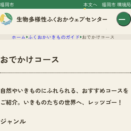
福岡市
本文へ
福岡市 環境局
ホーム
ふくおかいきものガイド
おでかけコース
おでかけコース
センター紹介
ニュース
自然やいきものにふれられる、おすすめコースを
センター紹介TOP
サイトポリシー
ご紹介。いきものたちの世界へ、レッツゴー！
いきものガイド
プライバシーポリシー
ニュースTOP
市の取組み
ジャンル
イベント
いきものガイドTOP