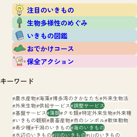
注目のいきもの
いきもの調査隊
注目のいきもの
生物多様性のめぐみ
調査レポート
いきもの図鑑
生物多様性のめぐみ
おでかけコース
いきもの図鑑
マッチング
保全アクション
調査レポートTOP
おでかけコース
調査結果
お問合せ
ふくおかいきものマップ
マッチングTOP
保全アクション
掲載申し込みフォーム
キーワード
農水産物
海藻
博多湾のさかなたち
外来生物法
外来生物
供給サービス
調整サービス
基盤サービス
藻類
クモ類
特定外来生物
外来種
文字サイズ
小
中
大
いきもの観察
農畜産物
市のシンボル
軟体動物
希少種
干潟のいきもの
海のいきもの
生物多様性ふくおかウェブセンターとは
水辺のいきもの
川のいきもの
山のいきもの