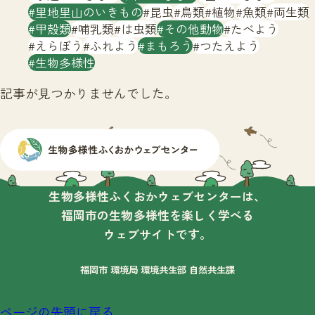
サイトマップ
里地里山のいきもの
昆虫
鳥類
植物
魚類
両生類
甲殻類
哺乳類
は虫類
その他動物
たべよう
えらぼう
ふれよう
まもろう
つたえよう
生物多様性
記事が見つかりませんでした。
生物多様性ふくおかウェブセンターは、
福岡市の生物多様性を楽しく学べる
ウェブサイトです。
福岡市 環境局 環境共生部 自然共生課
ページの先頭に戻る