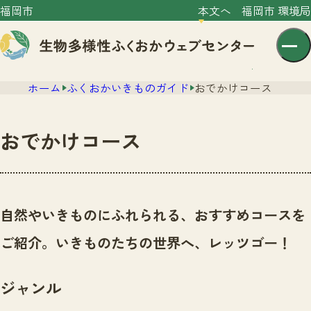
福岡市
本文へ
福岡市 環境局
ホーム
ふくおかいきものガイド
おでかけコース
おでかけコース
センター紹介
ニュース
自然やいきものにふれられる、おすすめコースを
センター紹介TOP
サイトポリシー
ご紹介。いきものたちの世界へ、レッツゴー！
いきものガイド
プライバシーポリシー
ニュースTOP
市の取組み
ジャンル
イベント
いきものガイドTOP