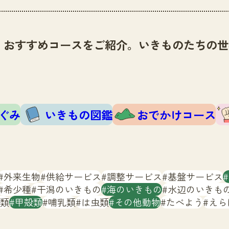
、おすすめコースをご紹介。いきものたちの世
ぐみ
いきもの図鑑
おでかけコース
外来生物
供給サービス
調整サービス
基盤サービス
希少種
干潟のいきもの
海のいきもの
水辺のいきも
類
甲殻類
哺乳類
は虫類
その他動物
たべよう
えら