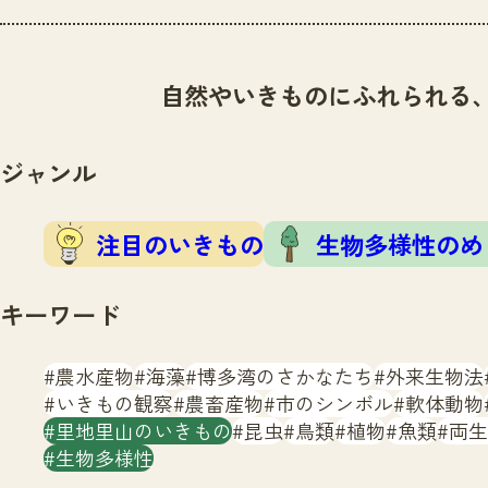
自然やいきものにふれられる
ジャンル
注目のいきもの
生物多様性のめ
キーワード
農水産物
海藻
博多湾のさかなたち
外来生物法
いきもの観察
農畜産物
市のシンボル
軟体動物
里地里山のいきもの
昆虫
鳥類
植物
魚類
両生
生物多様性