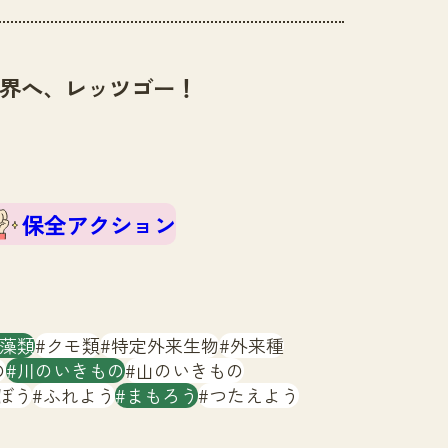
界へ、レッツゴー！
保全アクション
藻類
クモ類
特定外来生物
外来種
の
川のいきもの
山のいきもの
ぼう
ふれよう
まもろう
つたえよう