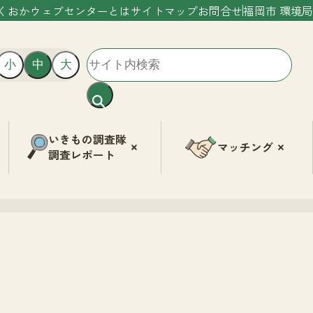
くおかウェブセンターとは
サイトマップ
お問合せ
福岡市 環境局
小
中
大
いきもの調査隊
マッチング
調査レポート