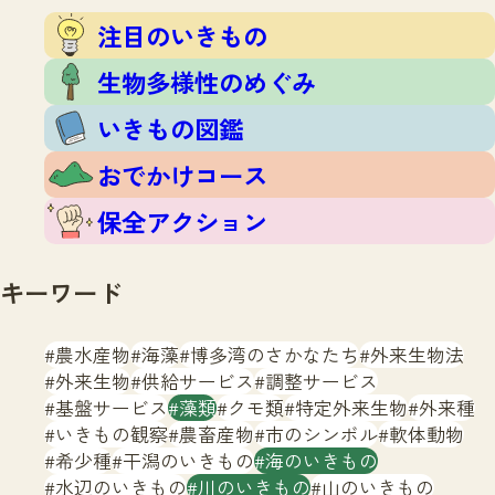
注目のいきもの
いきもの調査隊
注目のいきもの
生物多様性のめぐみ
調査レポート
いきもの図鑑
生物多様性のめぐみ
おでかけコース
いきもの図鑑
マッチング
保全アクション
調査レポートTOP
おでかけコース
調査結果
お問合せ
ふくおかいきものマップ
マッチングTOP
保全アクション
掲載申し込みフォーム
キーワード
農水産物
海藻
博多湾のさかなたち
外来生物法
外来生物
供給サービス
調整サービス
基盤サービス
藻類
クモ類
特定外来生物
外来種
文字サイズ
小
中
大
いきもの観察
農畜産物
市のシンボル
軟体動物
希少種
干潟のいきもの
海のいきもの
生物多様性ふくおかウェブセンターとは
水辺のいきもの
川のいきもの
山のいきもの