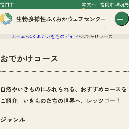
福岡市
本文へ
福岡市 環境局
ホーム
ふくおかいきものガイド
おでかけコース
おでかけコース
センター紹介
ニュース
自然やいきものにふれられる、おすすめコースを
センター紹介TOP
サイトポリシー
ご紹介。いきものたちの世界へ、レッツゴー！
いきものガイド
プライバシーポリシー
ニュースTOP
市の取組み
ジャンル
イベント
いきものガイドTOP