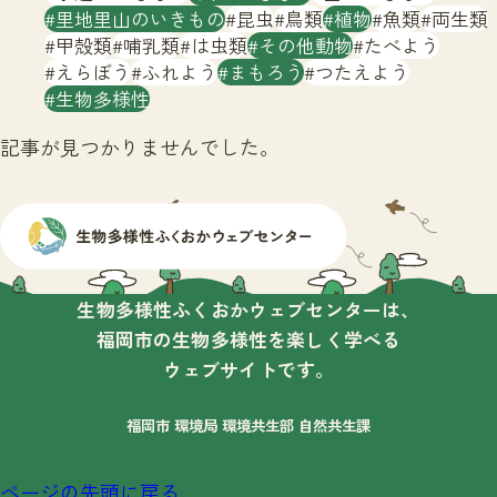
サイトマップ
里地里山のいきもの
昆虫
鳥類
植物
魚類
両生類
甲殻類
哺乳類
は虫類
その他動物
たべよう
えらぼう
ふれよう
まもろう
つたえよう
生物多様性
記事が見つかりませんでした。
生物多様性ふくおかウェブセンターは、
福岡市の生物多様性を楽しく学べる
ウェブサイトです。
福岡市 環境局 環境共生部 自然共生課
ページの先頭に戻る