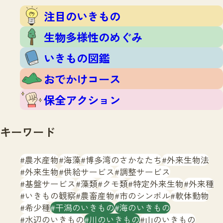
注目のいきもの
いきもの調査隊
注目のいきもの
生物多様性のめぐみ
調査レポート
いきもの図鑑
生物多様性のめぐみ
おでかけコース
いきもの図鑑
マッチング
保全アクション
調査レポートTOP
おでかけコース
調査結果
お問合せ
ふくおかいきものマップ
マッチングTOP
保全アクション
掲載申し込みフォーム
キーワード
農水産物
海藻
博多湾のさかなたち
外来生物法
外来生物
供給サービス
調整サービス
基盤サービス
藻類
クモ類
特定外来生物
外来種
文字サイズ
小
中
大
いきもの観察
農畜産物
市のシンボル
軟体動物
希少種
干潟のいきもの
海のいきもの
生物多様性ふくおかウェブセンターとは
水辺のいきもの
川のいきもの
山のいきもの