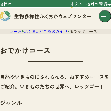
福岡市
本文へ
福岡市 環境局
ホーム
ふくおかいきものガイド
おでかけコース
おでかけコース
センター紹介
ニュース
自然やいきものにふれられる、おすすめコースを
センター紹介TOP
サイトポリシー
ご紹介。いきものたちの世界へ、レッツゴー！
いきものガイド
プライバシーポリシー
ニュースTOP
市の取組み
ジャンル
イベント
いきものガイドTOP