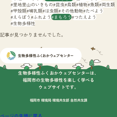
サイトマップ
里地里山のいきもの
昆虫
鳥類
植物
魚類
両生類
甲殻類
哺乳類
は虫類
その他動物
たべよう
えらぼう
ふれよう
まもろう
つたえよう
生物多様性
記事が見つかりませんでした。
生物多様性ふくおかウェブセンターは、
福岡市の生物多様性を楽しく学べる
ウェブサイトです。
福岡市 環境局 環境共生部 自然共生課
ページの先頭に戻る