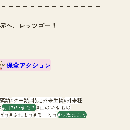
界へ、レッツゴー！
保全アクション
藻類
クモ類
特定外来生物
外来種
の
川のいきもの
山のいきもの
ぼう
ふれよう
まもろう
つたえよう