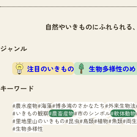
自然やいきものにふれられる
ジャンル
注目のいきもの
生物多様性のめ
キーワード
農水産物
海藻
博多湾のさかなたち
外来生物法
いきもの観察
農畜産物
市のシンボル
軟体動物
里地里山のいきもの
昆虫
鳥類
植物
魚類
両生
生物多様性