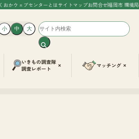
くおかウェブセンターとは
サイトマップ
お問合せ
福岡市 環境局
小
中
大
いきもの調査隊
マッチング
調査レポート