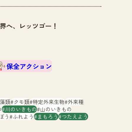
界へ、レッツゴー！
保全アクション
藻類
クモ類
特定外来生物
外来種
の
川のいきもの
山のいきもの
ぼう
ふれよう
まもろう
つたえよう