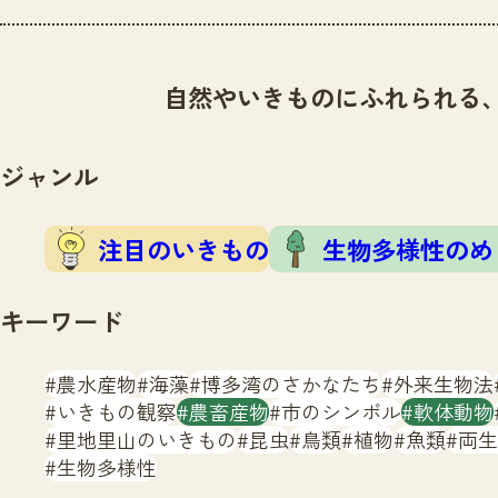
自然やいきものにふれられる
ジャンル
注目のいきもの
生物多様性のめ
キーワード
農水産物
海藻
博多湾のさかなたち
外来生物法
いきもの観察
農畜産物
市のシンボル
軟体動物
里地里山のいきもの
昆虫
鳥類
植物
魚類
両生
生物多様性