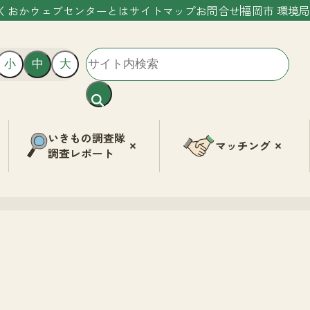
くおかウェブセンターとは
サイトマップ
お問合せ
福岡市 環境局
小
中
大
いきもの調査隊
マッチング
調査レポート