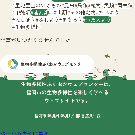
サイトマップ
里地里山のいきもの
昆虫
鳥類
植物
魚類
両生類
甲殻類
哺乳類
は虫類
その他動物
たべよう
えらぼう
ふれよう
まもろう
つたえよう
生物多様性
記事が見つかりませんでした。
生物多様性ふくおかウェブセンターは、
福岡市の生物多様性を楽しく学べる
ウェブサイトです。
福岡市 環境局 環境共生部 自然共生課
ページの先頭に戻る