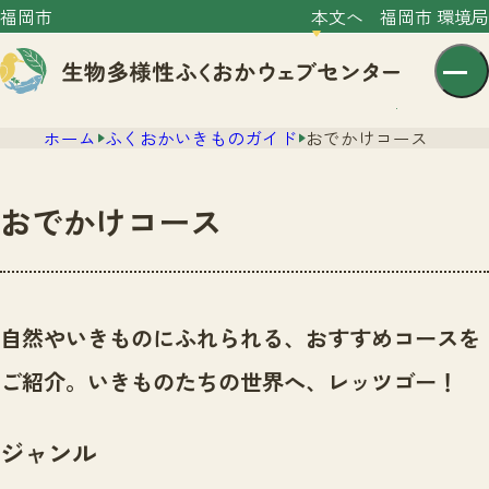
福岡市
本文へ
福岡市 環境局
ホーム
ふくおかいきものガイド
おでかけコース
おでかけコース
センター紹介
ニュース
自然やいきものにふれられる、おすすめコースを
センター紹介TOP
サイトポリシー
ご紹介。いきものたちの世界へ、レッツゴー！
いきものガイド
プライバシーポリシー
ニュースTOP
市の取組み
ジャンル
イベント
いきものガイドTOP