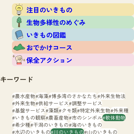
注目のいきもの
いきもの調査隊
注目のいきもの
生物多様性のめぐみ
調査レポート
いきもの図鑑
生物多様性のめぐみ
おでかけコース
いきもの図鑑
マッチング
保全アクション
調査レポートTOP
おでかけコース
調査結果
お問合せ
ふくおかいきものマップ
マッチングTOP
保全アクション
掲載申し込みフォーム
キーワード
農水産物
海藻
博多湾のさかなたち
外来生物法
外来生物
供給サービス
調整サービス
基盤サービス
藻類
クモ類
特定外来生物
外来種
文字サイズ
小
中
大
いきもの観察
農畜産物
市のシンボル
軟体動物
希少種
干潟のいきもの
海のいきもの
生物多様性ふくおかウェブセンターとは
水辺のいきもの
川のいきもの
山のいきもの