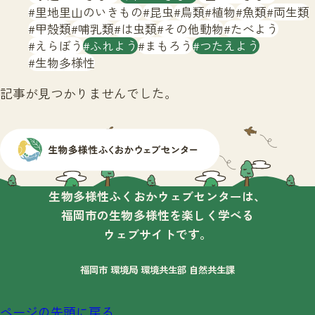
サイトマップ
里地里山のいきもの
昆虫
鳥類
植物
魚類
両生類
甲殻類
哺乳類
は虫類
その他動物
たべよう
えらぼう
ふれよう
まもろう
つたえよう
生物多様性
記事が見つかりませんでした。
生物多様性ふくおかウェブセンターは、
福岡市の生物多様性を楽しく学べる
ウェブサイトです。
福岡市 環境局 環境共生部 自然共生課
ページの先頭に戻る