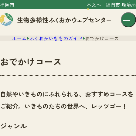
福岡市
本文へ
福岡市 環境局
ホーム
ふくおかいきものガイド
おでかけコース
おでかけコース
センター紹介
ニュース
自然やいきものにふれられる、おすすめコースを
センター紹介TOP
サイトポリシー
ご紹介。いきものたちの世界へ、レッツゴー！
いきものガイド
プライバシーポリシー
ニュースTOP
市の取組み
ジャンル
イベント
いきものガイドTOP