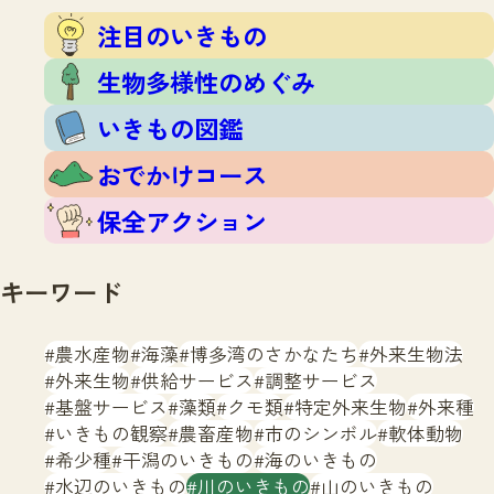
注目のいきもの
いきもの調査隊
注目のいきもの
生物多様性のめぐみ
調査レポート
いきもの図鑑
生物多様性のめぐみ
おでかけコース
いきもの図鑑
マッチング
保全アクション
調査レポートTOP
おでかけコース
調査結果
お問合せ
ふくおかいきものマップ
マッチングTOP
保全アクション
掲載申し込みフォーム
キーワード
農水産物
海藻
博多湾のさかなたち
外来生物法
外来生物
供給サービス
調整サービス
基盤サービス
藻類
クモ類
特定外来生物
外来種
文字サイズ
小
中
大
いきもの観察
農畜産物
市のシンボル
軟体動物
希少種
干潟のいきもの
海のいきもの
生物多様性ふくおかウェブセンターとは
水辺のいきもの
川のいきもの
山のいきもの