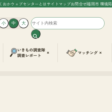
くおかウェブセンターとは
サイトマップ
お問合せ
福岡市 環境局
小
中
大
いきもの調査隊
マッチング
調査レポート