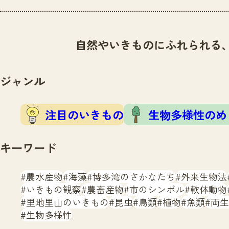
自然やいきものにふれられる
ジャンル
注目のいきもの
生物多様性のめ
キーワード
農水産物
海藻
博多湾のさかなたち
外来生物法
いきもの観察
農畜産物
市のシンボル
軟体動物
里地里山のいきもの
昆虫
鳥類
植物
魚類
両生
生物多様性