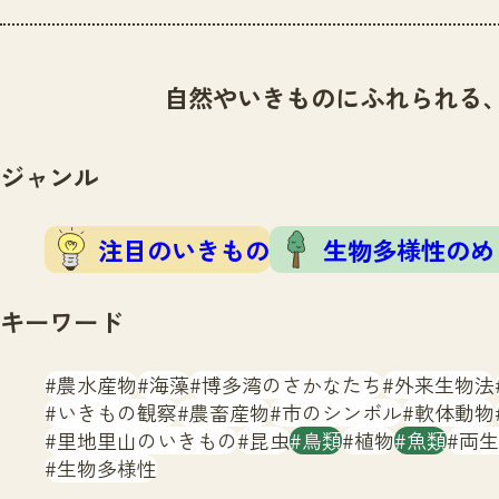
自然やいきものにふれられる
ジャンル
注目のいきもの
生物多様性のめ
キーワード
農水産物
海藻
博多湾のさかなたち
外来生物法
いきもの観察
農畜産物
市のシンボル
軟体動物
里地里山のいきもの
昆虫
鳥類
植物
魚類
両生
生物多様性