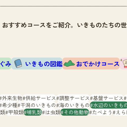
、おすすめコースをご紹介。いきものたちの世
ぐみ
いきもの図鑑
おでかけコース
外来生物
供給サービス
調整サービス
基盤サービス
希少種
干潟のいきもの
海のいきもの
水辺のいきも
類
甲殻類
哺乳類
は虫類
その他動物
たべよう
えら