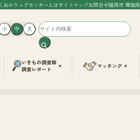
くおかウェブセンターとは
サイトマップ
お問合せ
福岡市 環境局
小
中
大
いきもの調査隊
マッチング
調査レポート