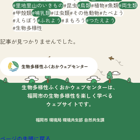
サイトマップ
里地里山のいきもの
昆虫
鳥類
植物
魚類
両生類
甲殻類
哺乳類
は虫類
その他動物
たべよう
えらぼう
ふれよう
まもろう
つたえよう
生物多様性
記事が見つかりませんでした。
生物多様性ふくおかウェブセンターは、
福岡市の生物多様性を楽しく学べる
ウェブサイトです。
福岡市 環境局 環境共生部 自然共生課
ページの先頭に戻る