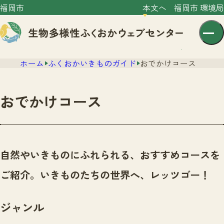
福岡市
本文へ
福岡市 環境局
ホーム
ふくおかいきものガイド
おでかけコース
おでかけコース
センター紹介
ニュース
自然やいきものにふれられる、おすすめコースを
センター紹介TOP
サイトポリシー
ご紹介。いきものたちの世界へ、レッツゴー！
いきものガイド
プライバシーポリシー
ニュースTOP
市の取組み
ジャンル
イベント
いきものガイドTOP