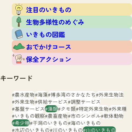
注目のいきもの
いきもの調査隊
注目のいきもの
生物多様性のめぐみ
調査レポート
いきもの図鑑
生物多様性のめぐみ
おでかけコース
いきもの図鑑
マッチング
保全アクション
調査レポートTOP
おでかけコース
調査結果
お問合せ
ふくおかいきものマップ
マッチングTOP
保全アクション
掲載申し込みフォーム
キーワード
農水産物
海藻
博多湾のさかなたち
外来生物法
外来生物
供給サービス
調整サービス
基盤サービス
藻類
クモ類
特定外来生物
外来種
文字サイズ
小
中
大
いきもの観察
農畜産物
市のシンボル
軟体動物
希少種
干潟のいきもの
海のいきもの
生物多様性ふくおかウェブセンターとは
水辺のいきもの
川のいきもの
山のいきもの