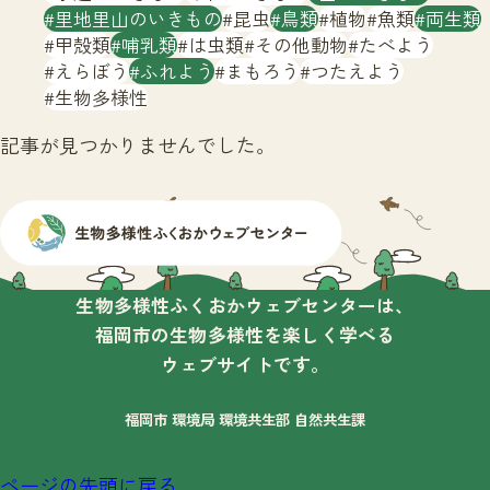
サイトマップ
里地里山のいきもの
昆虫
鳥類
植物
魚類
両生類
甲殻類
哺乳類
は虫類
その他動物
たべよう
えらぼう
ふれよう
まもろう
つたえよう
生物多様性
記事が見つかりませんでした。
生物多様性ふくおかウェブセンターは、
福岡市の生物多様性を楽しく学べる
ウェブサイトです。
福岡市 環境局 環境共生部 自然共生課
ページの先頭に戻る