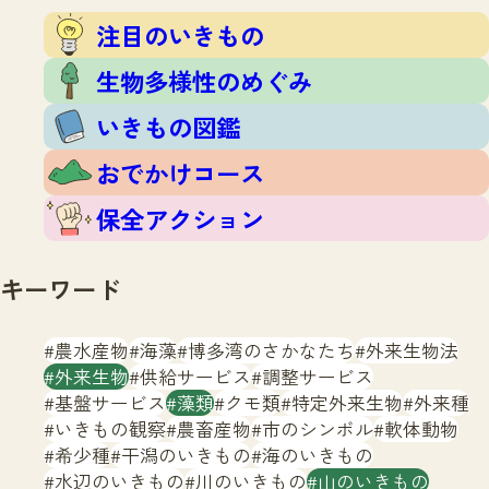
注目のいきもの
いきもの調査隊
注目のいきもの
生物多様性のめぐみ
調査レポート
いきもの図鑑
生物多様性のめぐみ
おでかけコース
いきもの図鑑
マッチング
保全アクション
調査レポートTOP
おでかけコース
調査結果
お問合せ
ふくおかいきものマップ
マッチングTOP
保全アクション
掲載申し込みフォーム
キーワード
農水産物
海藻
博多湾のさかなたち
外来生物法
外来生物
供給サービス
調整サービス
基盤サービス
藻類
クモ類
特定外来生物
外来種
文字サイズ
小
中
大
いきもの観察
農畜産物
市のシンボル
軟体動物
希少種
干潟のいきもの
海のいきもの
生物多様性ふくおかウェブセンターとは
水辺のいきもの
川のいきもの
山のいきもの