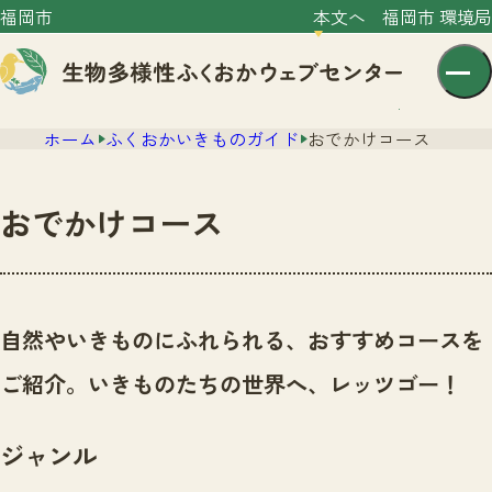
福岡市
本文へ
福岡市 環境局
ホーム
ふくおかいきものガイド
おでかけコース
おでかけコース
センター紹介
ニュース
自然やいきものにふれられる、おすすめコースを
センター紹介TOP
サイトポリシー
ご紹介。いきものたちの世界へ、レッツゴー！
いきものガイド
プライバシーポリシー
ニュースTOP
市の取組み
ジャンル
イベント
いきものガイドTOP