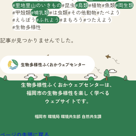
サイトマップ
里地里山のいきもの
昆虫
鳥類
植物
魚類
両生類
甲殻類
哺乳類
は虫類
その他動物
たべよう
えらぼう
ふれよう
まもろう
つたえよう
生物多様性
記事が見つかりませんでした。
生物多様性ふくおかウェブセンターは、
福岡市の生物多様性を楽しく学べる
ウェブサイトです。
福岡市 環境局 環境共生部 自然共生課
ページの先頭に戻る