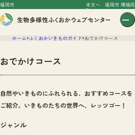
福岡市
本文へ
福岡市 環境局
ホーム
ふくおかいきものガイド
おでかけコース
おでかけコース
センター紹介
ニュース
自然やいきものにふれられる、おすすめコースを
センター紹介TOP
サイトポリシー
ご紹介。いきものたちの世界へ、レッツゴー！
いきものガイド
プライバシーポリシー
ニュースTOP
市の取組み
ジャンル
イベント
いきものガイドTOP