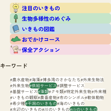
注目のいきもの
いきもの調査隊
注目のいきもの
生物多様性のめぐみ
調査レポート
いきもの図鑑
生物多様性のめぐみ
おでかけコース
いきもの図鑑
マッチング
保全アクション
調査レポートTOP
おでかけコース
調査結果
お問合せ
ふくおかいきものマップ
マッチングTOP
保全アクション
掲載申し込みフォーム
キーワード
農水産物
海藻
博多湾のさかなたち
外来生物法
外来生物
供給サービス
調整サービス
基盤サービス
藻類
クモ類
特定外来生物
外来種
文字サイズ
小
中
大
いきもの観察
農畜産物
市のシンボル
軟体動物
希少種
干潟のいきもの
海のいきもの
生物多様性ふくおかウェブセンターとは
水辺のいきもの
川のいきもの
山のいきもの