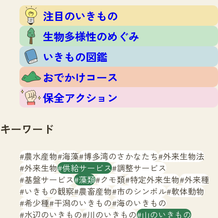
注目のいきもの
いきもの調査隊
注目のいきもの
生物多様性のめぐみ
調査レポート
いきもの図鑑
生物多様性のめぐみ
おでかけコース
いきもの図鑑
マッチング
保全アクション
調査レポートTOP
おでかけコース
調査結果
お問合せ
ふくおかいきものマップ
マッチングTOP
保全アクション
掲載申し込みフォーム
キーワード
農水産物
海藻
博多湾のさかなたち
外来生物法
外来生物
供給サービス
調整サービス
基盤サービス
藻類
クモ類
特定外来生物
外来種
文字サイズ
小
中
大
いきもの観察
農畜産物
市のシンボル
軟体動物
希少種
干潟のいきもの
海のいきもの
生物多様性ふくおかウェブセンターとは
水辺のいきもの
川のいきもの
山のいきもの