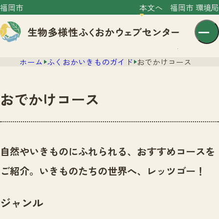
福岡市
本文へ
福岡市 環境局
ホーム
ふくおかいきものガイド
おでかけコース
おでかけコース
センター紹介
ニュース
自然やいきものにふれられる、おすすめコースを
センター紹介TOP
サイトポリシー
ご紹介。いきものたちの世界へ、レッツゴー！
いきものガイド
プライバシーポリシー
ニュースTOP
市の取組み
ジャンル
イベント
いきものガイドTOP