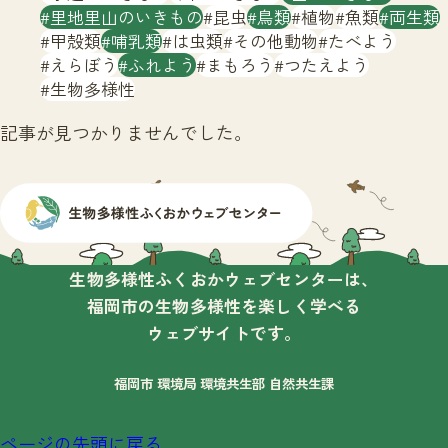
サイトマップ
里地里山のいきもの
昆虫
鳥類
植物
魚類
両生類
甲殻類
哺乳類
は虫類
その他動物
たべよう
えらぼう
ふれよう
まもろう
つたえよう
生物多様性
記事が見つかりませんでした。
生物多様性ふくおかウェブセンターは、
福岡市の生物多様性を楽しく学べる
ウェブサイトです。
福岡市 環境局 環境共生部 自然共生課
ページの先頭に戻る