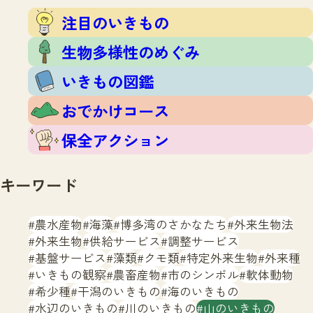
注目のいきもの
いきもの調査隊
注目のいきもの
生物多様性のめぐみ
調査レポート
いきもの図鑑
生物多様性のめぐみ
おでかけコース
いきもの図鑑
マッチング
保全アクション
調査レポートTOP
おでかけコース
調査結果
お問合せ
ふくおかいきものマップ
マッチングTOP
保全アクション
掲載申し込みフォーム
キーワード
農水産物
海藻
博多湾のさかなたち
外来生物法
外来生物
供給サービス
調整サービス
基盤サービス
藻類
クモ類
特定外来生物
外来種
文字サイズ
小
中
大
いきもの観察
農畜産物
市のシンボル
軟体動物
希少種
干潟のいきもの
海のいきもの
生物多様性ふくおかウェブセンターとは
水辺のいきもの
川のいきもの
山のいきもの