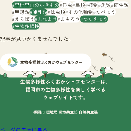
サイトマップ
里地里山のいきもの
昆虫
鳥類
植物
魚類
両生類
甲殻類
哺乳類
は虫類
その他動物
たべよう
えらぼう
ふれよう
まもろう
つたえよう
生物多様性
記事が見つかりませんでした。
生物多様性ふくおかウェブセンターは、
福岡市の生物多様性を楽しく学べる
ウェブサイトです。
福岡市 環境局 環境共生部 自然共生課
ページの先頭に戻る