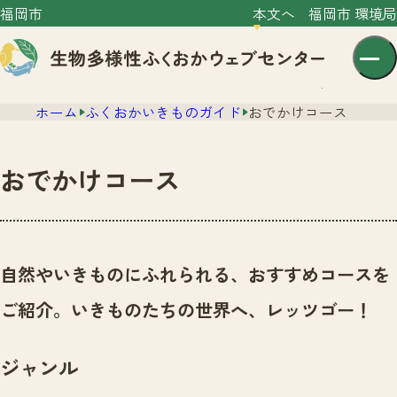
福岡市
本文へ
福岡市 環境局
ホーム
ふくおかいきものガイド
おでかけコース
おでかけコース
センター紹介
ニュース
自然やいきものにふれられる、おすすめコースを
センター紹介TOP
サイトポリシー
ご紹介。いきものたちの世界へ、レッツゴー！
いきものガイド
プライバシーポリシー
ニュースTOP
市の取組み
ジャンル
イベント
いきものガイドTOP