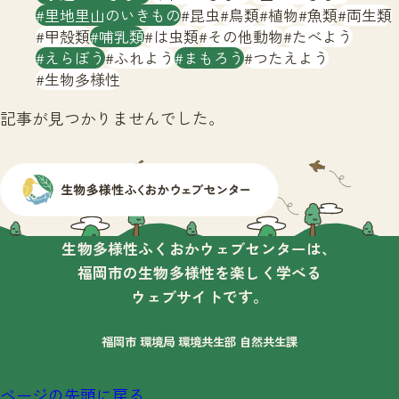
サイトマップ
里地里山のいきもの
昆虫
鳥類
植物
魚類
両生類
甲殻類
哺乳類
は虫類
その他動物
たべよう
えらぼう
ふれよう
まもろう
つたえよう
生物多様性
記事が見つかりませんでした。
生物多様性ふくおかウェブセンターは、
福岡市の生物多様性を楽しく学べる
ウェブサイトです。
福岡市 環境局 環境共生部 自然共生課
ページの先頭に戻る