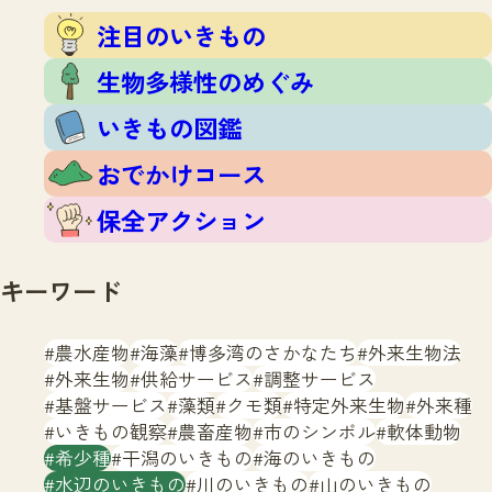
注目のいきもの
いきもの調査隊
注目のいきもの
生物多様性のめぐみ
調査レポート
いきもの図鑑
生物多様性のめぐみ
おでかけコース
いきもの図鑑
マッチング
保全アクション
調査レポートTOP
おでかけコース
調査結果
お問合せ
ふくおかいきものマップ
マッチングTOP
保全アクション
掲載申し込みフォーム
キーワード
農水産物
海藻
博多湾のさかなたち
外来生物法
外来生物
供給サービス
調整サービス
基盤サービス
藻類
クモ類
特定外来生物
外来種
文字サイズ
小
中
大
いきもの観察
農畜産物
市のシンボル
軟体動物
希少種
干潟のいきもの
海のいきもの
生物多様性ふくおかウェブセンターとは
水辺のいきもの
川のいきもの
山のいきもの