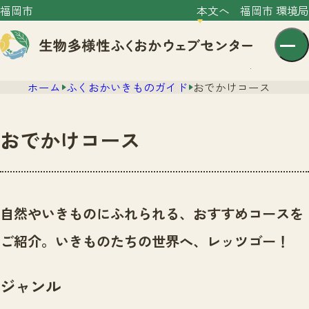
福岡市
本文へ
福岡市 環境局
ホーム
ふくおかいきものガイド
おでかけコース
おでかけコース
センター紹介
ニュース
自然やいきものにふれられる、おすすめコースを
センター紹介TOP
サイトポリシー
ご紹介。いきものたちの世界へ、レッツゴー！
いきものガイド
プライバシーポリシー
ニュースTOP
市の取組み
ジャンル
イベント
いきものガイドTOP