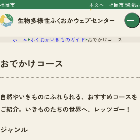
福岡市
本文へ
福岡市 環境局
ホーム
ふくおかいきものガイド
おでかけコース
おでかけコース
センター紹介
ニュース
自然やいきものにふれられる、おすすめコースを
センター紹介TOP
サイトポリシー
ご紹介。いきものたちの世界へ、レッツゴー！
いきものガイド
プライバシーポリシー
ニュースTOP
市の取組み
ジャンル
イベント
いきものガイドTOP