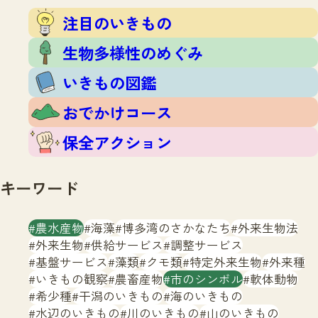
注目のいきもの
いきもの調査隊
注目のいきもの
生物多様性のめぐみ
調査レポート
いきもの図鑑
生物多様性のめぐみ
おでかけコース
いきもの図鑑
マッチング
保全アクション
調査レポートTOP
おでかけコース
調査結果
お問合せ
ふくおかいきものマップ
マッチングTOP
保全アクション
掲載申し込みフォーム
キーワード
農水産物
海藻
博多湾のさかなたち
外来生物法
外来生物
供給サービス
調整サービス
基盤サービス
藻類
クモ類
特定外来生物
外来種
文字サイズ
小
中
大
いきもの観察
農畜産物
市のシンボル
軟体動物
希少種
干潟のいきもの
海のいきもの
生物多様性ふくおかウェブセンターとは
水辺のいきもの
川のいきもの
山のいきもの