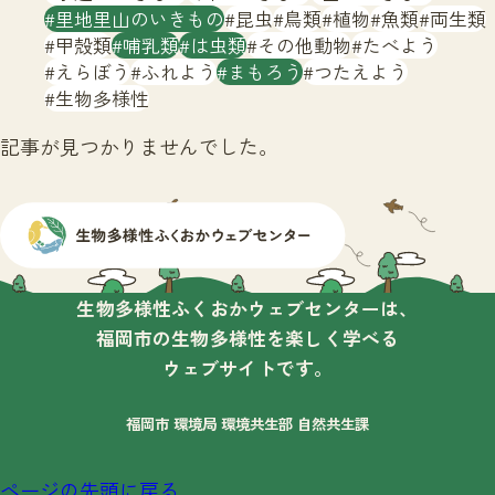
サイトマップ
里地里山のいきもの
昆虫
鳥類
植物
魚類
両生類
甲殻類
哺乳類
は虫類
その他動物
たべよう
えらぼう
ふれよう
まもろう
つたえよう
生物多様性
記事が見つかりませんでした。
生物多様性ふくおかウェブセンターは、
福岡市の生物多様性を楽しく学べる
ウェブサイトです。
福岡市 環境局 環境共生部 自然共生課
ページの先頭に戻る