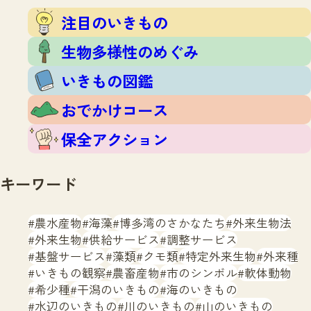
注目のいきもの
いきもの調査隊
注目のいきもの
生物多様性のめぐみ
調査レポート
いきもの図鑑
生物多様性のめぐみ
おでかけコース
いきもの図鑑
マッチング
保全アクション
調査レポートTOP
おでかけコース
調査結果
お問合せ
ふくおかいきものマップ
マッチングTOP
保全アクション
掲載申し込みフォーム
キーワード
農水産物
海藻
博多湾のさかなたち
外来生物法
外来生物
供給サービス
調整サービス
基盤サービス
藻類
クモ類
特定外来生物
外来種
文字サイズ
小
中
大
いきもの観察
農畜産物
市のシンボル
軟体動物
希少種
干潟のいきもの
海のいきもの
生物多様性ふくおかウェブセンターとは
水辺のいきもの
川のいきもの
山のいきもの