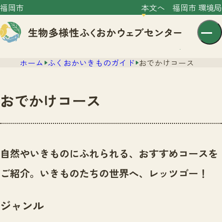
福岡市
本文へ
福岡市 環境局
ホーム
ふくおかいきものガイド
おでかけコース
おでかけコース
センター紹介
ニュース
自然やいきものにふれられる、おすすめコースを
センター紹介TOP
サイトポリシー
ご紹介。いきものたちの世界へ、レッツゴー！
いきものガイド
プライバシーポリシー
ニュースTOP
市の取組み
ジャンル
イベント
いきものガイドTOP