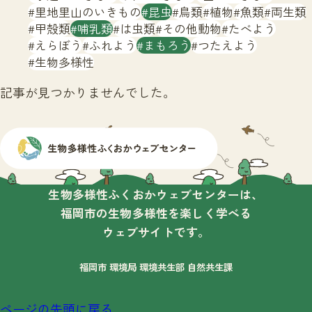
サイトマップ
里地里山のいきもの
昆虫
鳥類
植物
魚類
両生類
甲殻類
哺乳類
は虫類
その他動物
たべよう
えらぼう
ふれよう
まもろう
つたえよう
生物多様性
記事が見つかりませんでした。
生物多様性ふくおかウェブセンターは、
福岡市の生物多様性を楽しく学べる
ウェブサイトです。
福岡市 環境局 環境共生部 自然共生課
ページの先頭に戻る