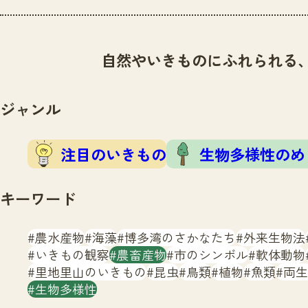
自然やいきものにふれられる
ジャンル
注目のいきもの
生物多様性のめ
キーワード
農水産物
海藻
博多湾のさかなたち
外来生物法
いきもの観察
農畜産物
市のシンボル
軟体動物
里地里山のいきもの
昆虫
鳥類
植物
魚類
両生
生物多様性