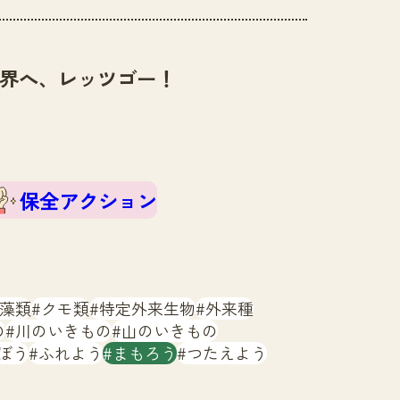
界へ、レッツゴー！
保全アクション
藻類
クモ類
特定外来生物
外来種
の
川のいきもの
山のいきもの
ぼう
ふれよう
まもろう
つたえよう