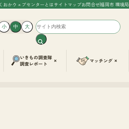
くおかウェブセンターとは
サイトマップ
お問合せ
福岡市 環境局
小
中
大
いきもの調査隊
マッチング
調査レポート