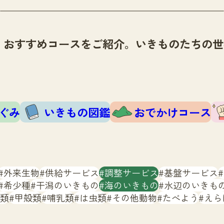
、おすすめコースをご紹介。いきものたちの世
ぐみ
いきもの図鑑
おでかけコース
外来生物
供給サービス
調整サービス
基盤サービス
希少種
干潟のいきもの
海のいきもの
水辺のいきも
類
甲殻類
哺乳類
は虫類
その他動物
たべよう
えら