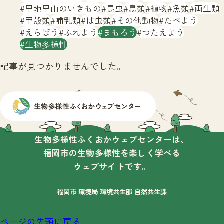
サイトマップ
里地里山のいきもの
昆虫
鳥類
植物
魚類
両生類
甲殻類
哺乳類
は虫類
その他動物
たべよう
えらぼう
ふれよう
まもろう
つたえよう
生物多様性
記事が見つかりませんでした。
生物多様性ふくおかウェブセンターは、
福岡市の生物多様性を楽しく学べる
ウェブサイトです。
福岡市 環境局 環境共生部 自然共生課
ページの先頭に戻る