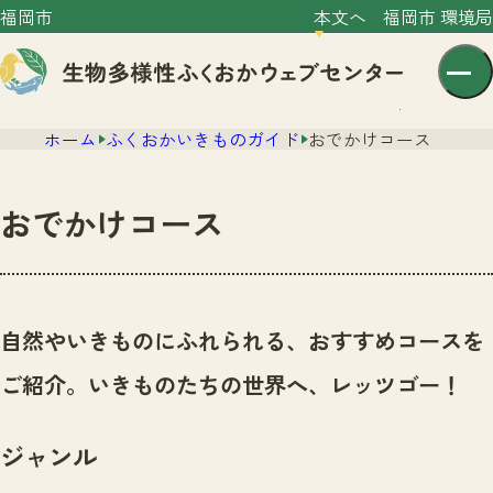
福岡市
本文へ
福岡市 環境局
ホーム
ふくおかいきものガイド
おでかけコース
おでかけコース
センター紹介
ニュース
自然やいきものにふれられる、おすすめコースを
センター紹介TOP
サイトポリシー
ご紹介。いきものたちの世界へ、レッツゴー！
いきものガイド
プライバシーポリシー
ニュースTOP
市の取組み
ジャンル
イベント
いきものガイドTOP