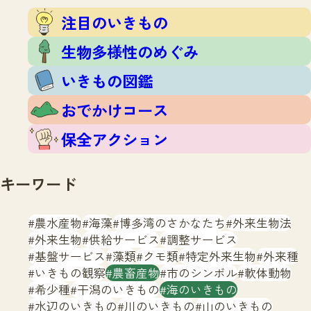
注目のいきもの
いきもの調査隊
注目のいきもの
生物多様性のめぐみ
調査レポート
いきもの図鑑
生物多様性のめぐみ
おでかけコース
いきもの図鑑
マッチング
保全アクション
調査レポートTOP
おでかけコース
調査結果
お問合せ
ふくおかいきものマップ
マッチングTOP
保全アクション
掲載申し込みフォーム
キーワード
農水産物
海藻
博多湾のさかなたち
外来生物法
外来生物
供給サービス
調整サービス
基盤サービス
藻類
クモ類
特定外来生物
外来種
文字サイズ
小
中
大
いきもの観察
農畜産物
市のシンボル
軟体動物
希少種
干潟のいきもの
海のいきもの
生物多様性ふくおかウェブセンターとは
水辺のいきもの
川のいきもの
山のいきもの