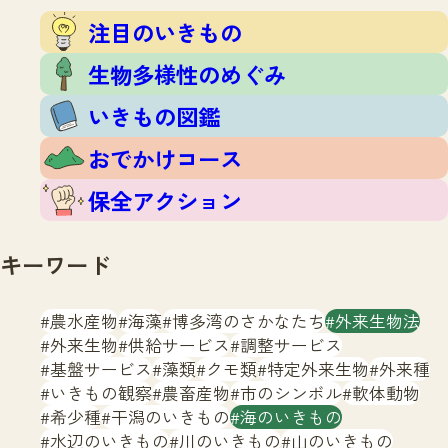
注目のいきもの
いきもの調査隊
注目のいきもの
生物多様性のめぐみ
調査レポート
いきもの図鑑
生物多様性のめぐみ
おでかけコース
いきもの図鑑
マッチング
保全アクション
調査レポートTOP
おでかけコース
調査結果
お問合せ
ふくおかいきものマップ
マッチングTOP
保全アクション
掲載申し込みフォーム
キーワード
農水産物
海藻
博多湾のさかなたち
外来生物法
外来生物
供給サービス
調整サービス
基盤サービス
藻類
クモ類
特定外来生物
外来種
文字サイズ
小
中
大
いきもの観察
農畜産物
市のシンボル
軟体動物
希少種
干潟のいきもの
海のいきもの
生物多様性ふくおかウェブセンターとは
水辺のいきもの
川のいきもの
山のいきもの