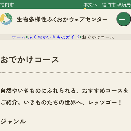
福岡市
本文へ
福岡市 環境局
ホーム
ふくおかいきものガイド
おでかけコース
おでかけコース
センター紹介
ニュース
自然やいきものにふれられる、おすすめコースを
センター紹介TOP
サイトポリシー
ご紹介。いきものたちの世界へ、レッツゴー！
いきものガイド
プライバシーポリシー
ニュースTOP
市の取組み
ジャンル
イベント
いきものガイドTOP