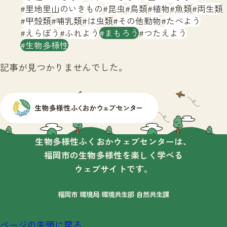
サイトマップ
里地里山のいきもの
昆虫
鳥類
植物
魚類
両生類
甲殻類
哺乳類
は虫類
その他動物
たべよう
えらぼう
ふれよう
まもろう
つたえよう
生物多様性
記事が見つかりませんでした。
生物多様性ふくおかウェブセンターは、
福岡市の生物多様性を楽しく学べる
ウェブサイトです。
福岡市 環境局 環境共生部 自然共生課
ページの先頭に戻る