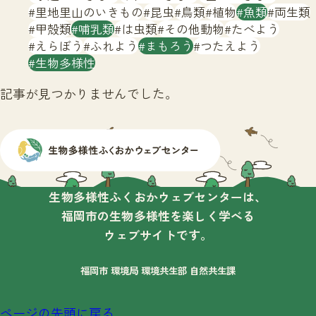
サイトマップ
里地里山のいきもの
昆虫
鳥類
植物
魚類
両生類
甲殻類
哺乳類
は虫類
その他動物
たべよう
えらぼう
ふれよう
まもろう
つたえよう
生物多様性
記事が見つかりませんでした。
生物多様性ふくおかウェブセンターは、
福岡市の生物多様性を楽しく学べる
ウェブサイトです。
福岡市 環境局 環境共生部 自然共生課
ページの先頭に戻る