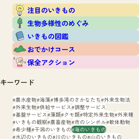
注目のいきもの
いきもの調査隊
注目のいきもの
生物多様性のめぐみ
調査レポート
いきもの図鑑
生物多様性のめぐみ
おでかけコース
いきもの図鑑
マッチング
保全アクション
調査レポートTOP
おでかけコース
調査結果
お問合せ
ふくおかいきものマップ
マッチングTOP
保全アクション
掲載申し込みフォーム
キーワード
農水産物
海藻
博多湾のさかなたち
外来生物法
外来生物
供給サービス
調整サービス
基盤サービス
藻類
クモ類
特定外来生物
外来種
文字サイズ
小
中
大
いきもの観察
農畜産物
市のシンボル
軟体動物
希少種
干潟のいきもの
海のいきもの
生物多様性ふくおかウェブセンターとは
水辺のいきもの
川のいきもの
山のいきもの