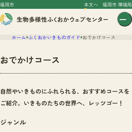
福岡市
本文へ
福岡市 環境局
ホーム
ふくおかいきものガイド
おでかけコース
おでかけコース
センター紹介
ニュース
自然やいきものにふれられる、おすすめコースを
センター紹介TOP
サイトポリシー
ご紹介。いきものたちの世界へ、レッツゴー！
いきものガイド
プライバシーポリシー
ニュースTOP
市の取組み
ジャンル
イベント
いきものガイドTOP