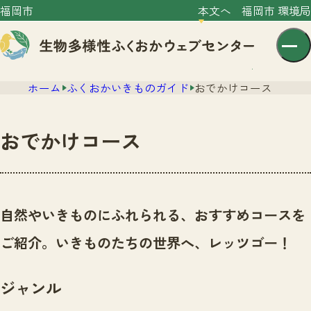
福岡市
本文へ
福岡市 環境局
ホーム
ふくおかいきものガイド
おでかけコース
おでかけコース
センター紹介
ニュース
自然やいきものにふれられる、おすすめコースを
センター紹介TOP
サイトポリシー
ご紹介。いきものたちの世界へ、レッツゴー！
いきものガイド
プライバシーポリシー
ニュースTOP
市の取組み
ジャンル
イベント
いきものガイドTOP