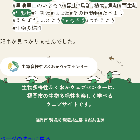
サイトマップ
里地里山のいきもの
昆虫
鳥類
植物
魚類
両生類
甲殻類
哺乳類
は虫類
その他動物
たべよう
えらぼう
ふれよう
まもろう
つたえよう
生物多様性
記事が見つかりませんでした。
生物多様性ふくおかウェブセンターは、
福岡市の生物多様性を楽しく学べる
ウェブサイトです。
福岡市 環境局 環境共生部 自然共生課
ページの先頭に戻る