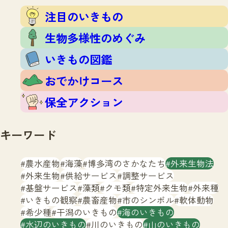
注目のいきもの
いきもの調査隊
注目のいきもの
生物多様性のめぐみ
調査レポート
いきもの図鑑
生物多様性のめぐみ
おでかけコース
いきもの図鑑
マッチング
保全アクション
調査レポートTOP
おでかけコース
調査結果
お問合せ
ふくおかいきものマップ
マッチングTOP
保全アクション
掲載申し込みフォーム
キーワード
農水産物
海藻
博多湾のさかなたち
外来生物法
外来生物
供給サービス
調整サービス
基盤サービス
藻類
クモ類
特定外来生物
外来種
文字サイズ
小
中
大
いきもの観察
農畜産物
市のシンボル
軟体動物
希少種
干潟のいきもの
海のいきもの
生物多様性ふくおかウェブセンターとは
水辺のいきもの
川のいきもの
山のいきもの