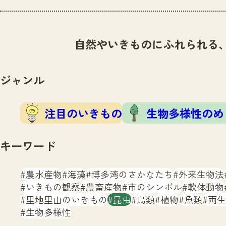
自然やいきものにふれられる
ジャンル
注目のいきもの
生物多様性のめ
キーワード
農水産物
海藻
博多湾のさかなたち
外来生物法
いきもの観察
農畜産物
市のシンボル
軟体動物
里地里山のいきもの
昆虫
鳥類
植物
魚類
両生
生物多様性