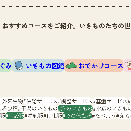
、おすすめコースをご紹介。いきものたちの世
ぐみ
いきもの図鑑
おでかけコース
外来生物
供給サービス
調整サービス
基盤サービス
希少種
干潟のいきもの
海のいきもの
水辺のいきも
類
甲殻類
哺乳類
は虫類
その他動物
たべよう
えら