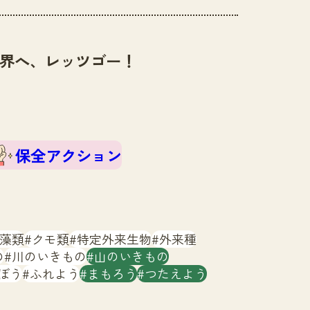
界へ、レッツゴー！
保全アクション
藻類
クモ類
特定外来生物
外来種
の
川のいきもの
山のいきもの
ぼう
ふれよう
まもろう
つたえよう