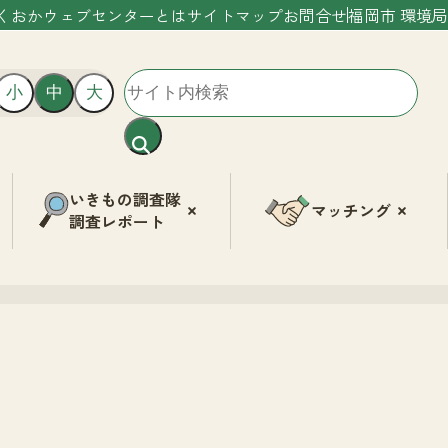
くおかウェブセンターとは
サイトマップ
お問合せ
福岡市 環境局
小
中
大
いきもの調査隊
マッチング
調査レポート