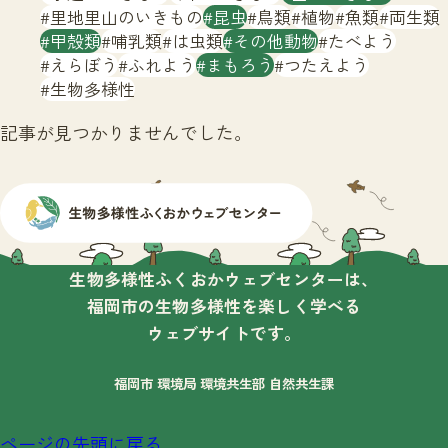
サイトマップ
里地里山のいきもの
昆虫
鳥類
植物
魚類
両生類
甲殻類
哺乳類
は虫類
その他動物
たべよう
えらぼう
ふれよう
まもろう
つたえよう
生物多様性
記事が見つかりませんでした。
生物多様性ふくおかウェブセンターは、
福岡市の生物多様性を楽しく学べる
ウェブサイトです。
福岡市 環境局 環境共生部 自然共生課
ページの先頭に戻る