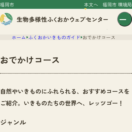
福岡市
本文へ
福岡市 環境局
ホーム
ふくおかいきものガイド
おでかけコース
おでかけコース
センター紹介
ニュース
自然やいきものにふれられる、おすすめコースを
センター紹介TOP
サイトポリシー
ご紹介。いきものたちの世界へ、レッツゴー！
いきものガイド
プライバシーポリシー
ニュースTOP
市の取組み
ジャンル
イベント
いきものガイドTOP