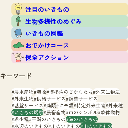
注目のいきもの
いきもの調査隊
注目のいきもの
生物多様性のめぐみ
調査レポート
いきもの図鑑
生物多様性のめぐみ
おでかけコース
いきもの図鑑
マッチング
保全アクション
調査レポートTOP
おでかけコース
調査結果
お問合せ
ふくおかいきものマップ
マッチングTOP
保全アクション
掲載申し込みフォーム
キーワード
農水産物
海藻
博多湾のさかなたち
外来生物法
外来生物
供給サービス
調整サービス
基盤サービス
藻類
クモ類
特定外来生物
外来種
文字サイズ
小
中
大
いきもの観察
農畜産物
市のシンボル
軟体動物
希少種
干潟のいきもの
海のいきもの
生物多様性ふくおかウェブセンターとは
水辺のいきもの
川のいきもの
山のいきもの