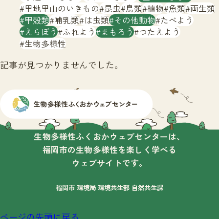
サイトマップ
里地里山のいきもの
昆虫
鳥類
植物
魚類
両生類
甲殻類
哺乳類
は虫類
その他動物
たべよう
えらぼう
ふれよう
まもろう
つたえよう
生物多様性
記事が見つかりませんでした。
生物多様性ふくおかウェブセンターは、
福岡市の生物多様性を楽しく学べる
ウェブサイトです。
福岡市 環境局 環境共生部 自然共生課
ページの先頭に戻る