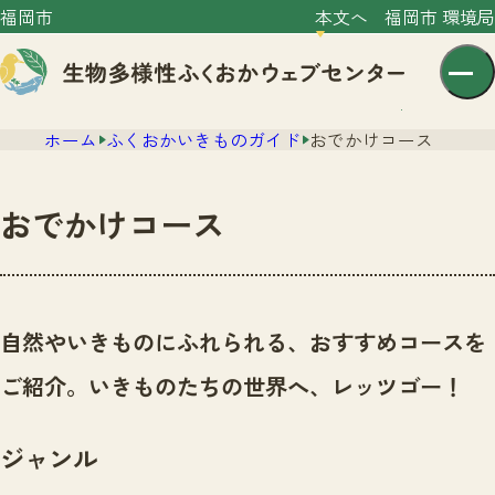
福岡市
本文へ
福岡市 環境局
ホーム
ふくおかいきものガイド
おでかけコース
おでかけコース
センター紹介
ニュース
自然やいきものにふれられる、おすすめコースを
センター紹介TOP
サイトポリシー
ご紹介。いきものたちの世界へ、レッツゴー！
いきものガイド
プライバシーポリシー
ニュースTOP
市の取組み
ジャンル
イベント
いきものガイドTOP