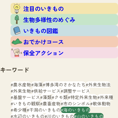
注目のいきもの
いきもの調査隊
注目のいきもの
生物多様性のめぐみ
調査レポート
いきもの図鑑
生物多様性のめぐみ
おでかけコース
いきもの図鑑
マッチング
保全アクション
調査レポートTOP
おでかけコース
調査結果
お問合せ
ふくおかいきものマップ
マッチングTOP
保全アクション
掲載申し込みフォーム
キーワード
農水産物
海藻
博多湾のさかなたち
外来生物法
外来生物
供給サービス
調整サービス
基盤サービス
藻類
クモ類
特定外来生物
外来種
文字サイズ
小
中
大
いきもの観察
農畜産物
市のシンボル
軟体動物
希少種
干潟のいきもの
海のいきもの
生物多様性ふくおかウェブセンターとは
水辺のいきもの
川のいきもの
山のいきもの