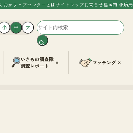
くおかウェブセンターとは
サイトマップ
お問合せ
福岡市 環境局
小
中
大
いきもの調査隊
マッチング
調査レポート