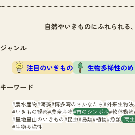
自然やいきものにふれられる
ジャンル
注目のいきもの
生物多様性のめ
キーワード
農水産物
海藻
博多湾のさかなたち
外来生物法
いきもの観察
農畜産物
市のシンボル
軟体動物
里地里山のいきもの
昆虫
鳥類
植物
魚類
両生
生物多様性