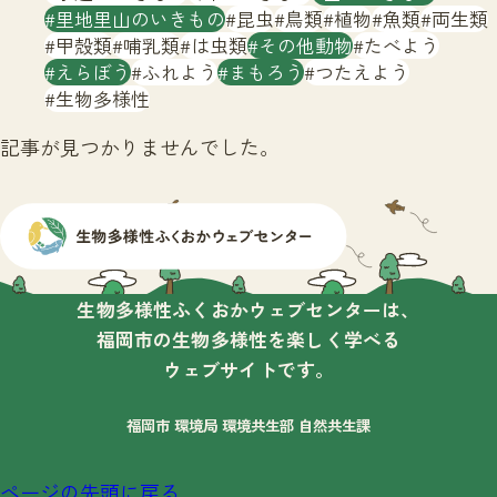
サイトマップ
里地里山のいきもの
昆虫
鳥類
植物
魚類
両生類
甲殻類
哺乳類
は虫類
その他動物
たべよう
えらぼう
ふれよう
まもろう
つたえよう
生物多様性
記事が見つかりませんでした。
生物多様性ふくおかウェブセンターは、
福岡市の生物多様性を楽しく学べる
ウェブサイトです。
福岡市 環境局 環境共生部 自然共生課
ページの先頭に戻る