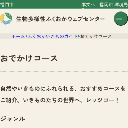
福岡市
本文へ
福岡市 環境局
ホーム
ふくおかいきものガイド
おでかけコース
おでかけコース
センター紹介
ニュース
自然やいきものにふれられる、おすすめコースを
センター紹介TOP
サイトポリシー
ご紹介。いきものたちの世界へ、レッツゴー！
いきものガイド
プライバシーポリシー
ニュースTOP
市の取組み
ジャンル
イベント
いきものガイドTOP