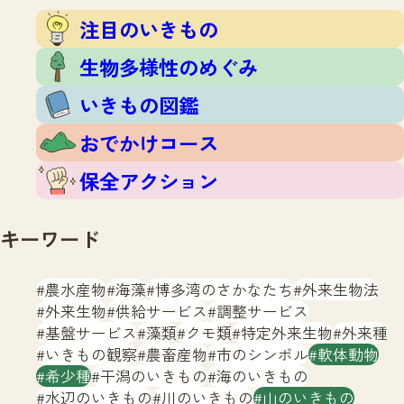
注目のいきもの
いきもの調査隊
注目のいきもの
生物多様性のめぐみ
調査レポート
いきもの図鑑
生物多様性のめぐみ
おでかけコース
いきもの図鑑
マッチング
保全アクション
調査レポートTOP
おでかけコース
調査結果
お問合せ
ふくおかいきものマップ
マッチングTOP
保全アクション
掲載申し込みフォーム
キーワード
農水産物
海藻
博多湾のさかなたち
外来生物法
外来生物
供給サービス
調整サービス
基盤サービス
藻類
クモ類
特定外来生物
外来種
文字サイズ
小
中
大
いきもの観察
農畜産物
市のシンボル
軟体動物
希少種
干潟のいきもの
海のいきもの
生物多様性ふくおかウェブセンターとは
水辺のいきもの
川のいきもの
山のいきもの