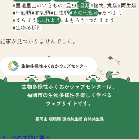
サイトマップ
里地里山のいきもの
昆虫
鳥類
植物
魚類
両生類
甲殻類
哺乳類
は虫類
その他動物
たべよう
えらぼう
ふれよう
まもろう
つたえよう
生物多様性
記事が見つかりませんでした。
生物多様性ふくおかウェブセンターは、
福岡市の生物多様性を楽しく学べる
ウェブサイトです。
福岡市 環境局 環境共生部 自然共生課
ページの先頭に戻る