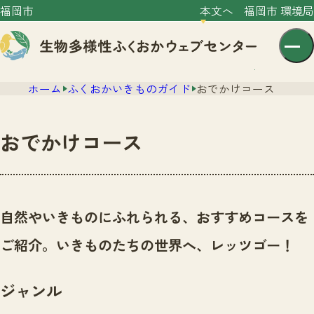
福岡市
本文へ
福岡市 環境局
ホーム
ふくおかいきものガイド
おでかけコース
おでかけコース
センター紹介
ニュース
自然やいきものにふれられる、おすすめコースを
センター紹介TOP
サイトポリシー
ご紹介。いきものたちの世界へ、レッツゴー！
いきものガイド
プライバシーポリシー
ニュースTOP
市の取組み
ジャンル
イベント
いきものガイドTOP