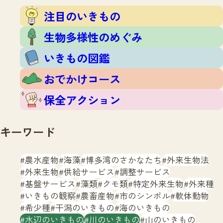
注目のいきもの
いきもの調査隊
注目のいきもの
生物多様性のめぐみ
調査レポート
いきもの図鑑
生物多様性のめぐみ
おでかけコース
いきもの図鑑
マッチング
保全アクション
調査レポートTOP
おでかけコース
調査結果
お問合せ
ふくおかいきものマップ
マッチングTOP
保全アクション
掲載申し込みフォーム
キーワード
農水産物
海藻
博多湾のさかなたち
外来生物法
外来生物
供給サービス
調整サービス
基盤サービス
藻類
クモ類
特定外来生物
外来種
文字サイズ
小
中
大
いきもの観察
農畜産物
市のシンボル
軟体動物
希少種
干潟のいきもの
海のいきもの
生物多様性ふくおかウェブセンターとは
水辺のいきもの
川のいきもの
山のいきもの