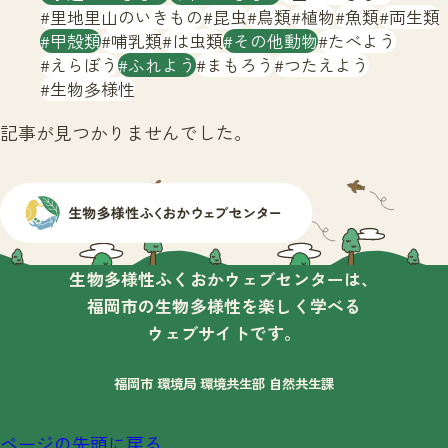
サイトマップ
里地里山のいきもの
昆虫
鳥類
植物
魚類
両生類
甲殻類
哺乳類
は虫類
その他動物
たべよう
えらぼう
ふれよう
まもろう
つたえよう
生物多様性
記事が見つかりませんでした。
生物多様性ふくおかウェブセンターは、
福岡市の生物多様性を楽しく学べる
ウェブサイトです。
福岡市 環境局 環境共生部 自然共生課
ページの先頭に戻る