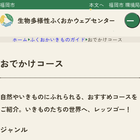
福岡市
本文へ
福岡市 環境局
ホーム
ふくおかいきものガイド
おでかけコース
おでかけコース
センター紹介
ニュース
自然やいきものにふれられる、おすすめコースを
センター紹介TOP
サイトポリシー
ご紹介。いきものたちの世界へ、レッツゴー！
いきものガイド
プライバシーポリシー
ニュースTOP
市の取組み
ジャンル
イベント
いきものガイドTOP