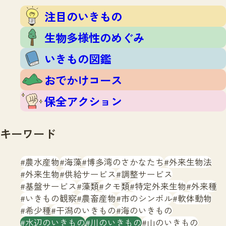
注目のいきもの
いきもの調査隊
注目のいきもの
生物多様性のめぐみ
調査レポート
いきもの図鑑
生物多様性のめぐみ
おでかけコース
いきもの図鑑
マッチング
保全アクション
調査レポートTOP
おでかけコース
調査結果
お問合せ
ふくおかいきものマップ
マッチングTOP
保全アクション
掲載申し込みフォーム
キーワード
農水産物
海藻
博多湾のさかなたち
外来生物法
外来生物
供給サービス
調整サービス
基盤サービス
藻類
クモ類
特定外来生物
外来種
文字サイズ
小
中
大
いきもの観察
農畜産物
市のシンボル
軟体動物
希少種
干潟のいきもの
海のいきもの
生物多様性ふくおかウェブセンターとは
水辺のいきもの
川のいきもの
山のいきもの