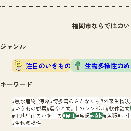
福岡市ならではのい
ジャンル
注目のいきもの
生物多様性のめ
キーワード
農水産物
海藻
博多湾のさかなたち
外来生物法
いきもの観察
農畜産物
市のシンボル
軟体動物
里地里山のいきもの
昆虫
鳥類
植物
魚類
両生
生物多様性