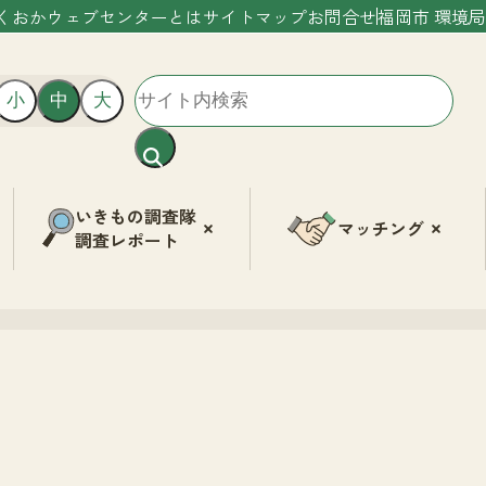
くおかウェブセンターとは
サイトマップ
お問合せ
福岡市 環境局
小
中
大
いきもの調査隊
マッチング
調査レポート