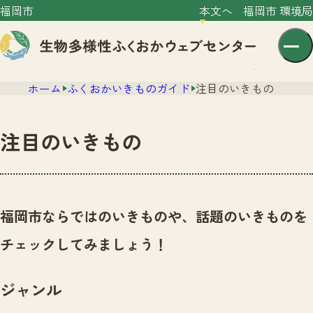
福岡市
本文へ
福岡市 環境局
ホーム
ふくおかいきものガイド
注目のいきもの
注目のいきもの
センター紹介
ニュース
福岡市ならではのいきものや、話題のいきものを
センター紹介TOP
サイトポリシー
チェックしてみましょう！
いきものガイド
プライバシーポリシー
ニュースTOP
市の取組み
ジャンル
イベント
いきものガイドTOP