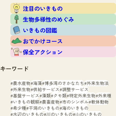
注目のいきもの
いきもの調査隊
注目のいきもの
生物多様性のめぐみ
調査レポート
いきもの図鑑
生物多様性のめぐみ
おでかけコース
いきもの図鑑
マッチング
保全アクション
調査レポートTOP
おでかけコース
調査結果
お問合せ
ふくおかいきものマップ
マッチングTOP
保全アクション
掲載申し込みフォーム
キーワード
農水産物
海藻
博多湾のさかなたち
外来生物法
外来生物
供給サービス
調整サービス
基盤サービス
藻類
クモ類
特定外来生物
外来種
文字サイズ
小
中
大
いきもの観察
農畜産物
市のシンボル
軟体動物
希少種
干潟のいきもの
海のいきもの
生物多様性ふくおかウェブセンターとは
水辺のいきもの
川のいきもの
山のいきもの