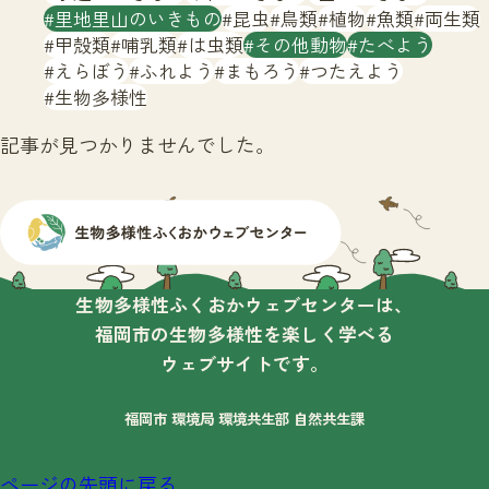
サイトマップ
里地里山のいきもの
昆虫
鳥類
植物
魚類
両生類
甲殻類
哺乳類
は虫類
その他動物
たべよう
えらぼう
ふれよう
まもろう
つたえよう
生物多様性
記事が見つかりませんでした。
生物多様性ふくおかウェブセンターは、
福岡市の生物多様性を楽しく学べる
ウェブサイトです。
福岡市 環境局 環境共生部 自然共生課
ページの先頭に戻る