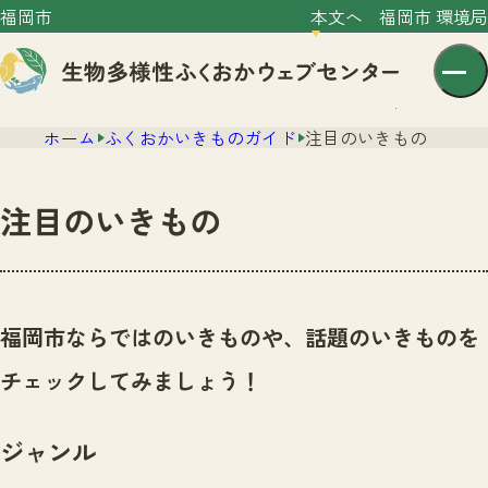
福岡市
本文へ
福岡市 環境局
ホーム
ふくおかいきものガイド
注目のいきもの
注目のいきもの
センター紹介
ニュース
福岡市ならではのいきものや、話題のいきものを
センター紹介TOP
サイトポリシー
チェックしてみましょう！
いきものガイド
プライバシーポリシー
ニュースTOP
市の取組み
ジャンル
イベント
いきものガイドTOP