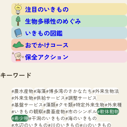
注目のいきもの
いきもの調査隊
注目のいきもの
生物多様性のめぐみ
調査レポート
いきもの図鑑
生物多様性のめぐみ
おでかけコース
いきもの図鑑
マッチング
保全アクション
調査レポートTOP
おでかけコース
調査結果
お問合せ
ふくおかいきものマップ
マッチングTOP
保全アクション
掲載申し込みフォーム
キーワード
農水産物
海藻
博多湾のさかなたち
外来生物法
外来生物
供給サービス
調整サービス
基盤サービス
藻類
クモ類
特定外来生物
外来種
文字サイズ
小
中
大
いきもの観察
農畜産物
市のシンボル
軟体動物
希少種
干潟のいきもの
海のいきもの
生物多様性ふくおかウェブセンターとは
水辺のいきもの
川のいきもの
山のいきもの