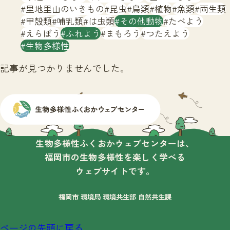
サイトマップ
里地里山のいきもの
昆虫
鳥類
植物
魚類
両生類
甲殻類
哺乳類
は虫類
その他動物
たべよう
えらぼう
ふれよう
まもろう
つたえよう
生物多様性
記事が見つかりませんでした。
生物多様性ふくおかウェブセンターは、
福岡市の生物多様性を楽しく学べる
ウェブサイトです。
福岡市 環境局 環境共生部 自然共生課
ページの先頭に戻る